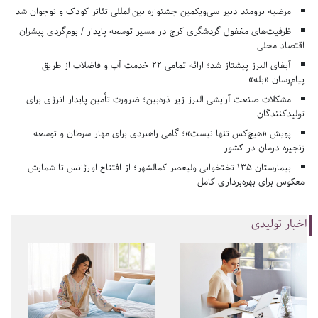
مرضیه برومند دبیر سی‌ویکمین جشنواره بین‌المللی تئاتر کودک و نوجوان شد
ظرفیت‌های مغفول گردشگری کرج در مسیر توسعه پایدار / بوم‌گردی پیشران
اقتصاد محلی
آبفای البرز پیشتاز شد؛ ارائه تمامی ۲۲ خدمت آب و فاضلاب از طریق
پیام‌رسان «بله»
مشکلات صنعت آرایشی البرز زیر ذره‌بین؛ ضرورت تأمین پایدار انرژی برای
تولیدکنندگان
پویش «هیچ‌کس تنها نیست»؛ گامی راهبردی برای مهار سرطان و توسعه
زنجیره درمان در کشور
بیمارستان ۱۳۵ تختخوابی ولیعصر کمالشهر؛ از افتتاح اورژانس تا شمارش
معکوس برای بهره‌برداری کامل
اخبار تولیدی