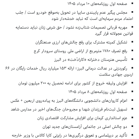
صفحه اول روزنامه‌های 10 مرداد 1405
مجلس پیگیر عدم پایبندی سایپا در تحویل به‌موقع خودرو است / جلب
اعتماد مردم سرمایه‌ای است که نباید خدشه‌دار شود
مهریه قربانی تصمیمات شتاب‌زده نشود / حق شرعی زنان نباید دستمایه
قوانین عجولانه قرار گیرد
تشکیل کمیته مشترک برای رفع چالش‌های ارزی صنعتگران
رفع تصرف ۱۷۸۰ مترمربع از اراضی ملی روستای سرودار کرج
تأسیس هنرستان دخترانه «کارادُخت» در البرز
رکوردزنی در عدالت درمانی البرز؛ ارائه ۱۵۳ میلیارد ریال خدمات رایگان در ۶۶
اردوی جهادی سلامت
افزایش وثیقه خروج از کشور برای ادامه تحصیل به ۲۰۰ میلیون تومان
صفحه اول روزنامه‌های 8 مرداد 1405
اعزام کاروان‌های دانشجویی دانشگاه‌های البرز به پیاده‌روی اربعین + عکس
تسهیل ثبت‌نام فرزندان شهدا و مجروحان جنگ‌های اخیر در مدارس شاهد
عزم استانداری کرمان برای افزایش مشارکت اقتصادی زنان
دو چالش اصلی در جانمایی آرامستان‌های جدید تهران
تأکید بر دیپلماسی و تعویق درگیری‌ها در رایزنی کایا کالاس با وزیر خارجه