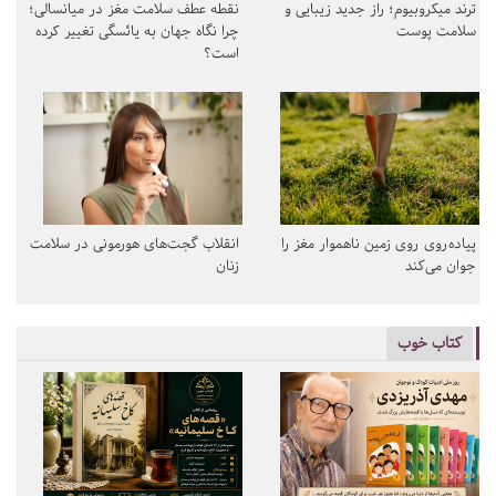
ترند میکروبیوم؛ راز جدید زیبایی و
نقطه عطف سلامت مغز در میانسالی؛
سلامت پوست
چرا نگاه جهان به یائسگی تغییر کرده
است؟
پیاده‌روی روی زمین ناهموار مغز را
انقلاب گجت‌های هورمونی در سلامت
جوان می‌کند
زنان
کتاب خوب