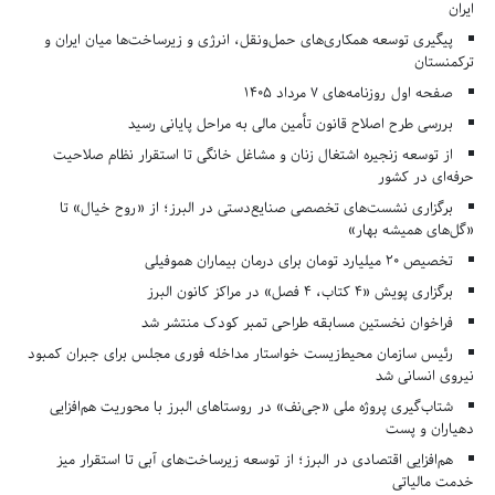
ایران
پیگیری توسعه همکاری‌های حمل‌ونقل، انرژی و زیرساخت‌ها میان ایران و
ترکمنستان
صفحه اول روزنامه‌های 7 مرداد 1405
بررسی طرح اصلاح قانون تأمین مالی به مراحل پایانی رسید
از توسعه زنجیره اشتغال زنان و مشاغل خانگی تا استقرار نظام صلاحیت
حرفه‌ای در کشور
برگزاری نشست‌های تخصصی صنایع‌دستی در البرز؛ از «روح خیال» تا
«گل‌های همیشه بهار»
تخصیص ۲۰ میلیارد تومان برای درمان بیماران هموفیلی
برگزاری پویش «۴ کتاب، ۴ فصل» در مراکز کانون البرز
فراخوان نخستین مسابقه طراحی تمبر کودک منتشر شد
رئیس سازمان محیط‌زیست خواستار مداخله فوری مجلس برای جبران کمبود
نیروی انسانی شد
شتاب‌گیری پروژه ملی «جی‌نف» در روستاهای البرز با محوریت هم‌افزایی
دهیاران و پست
هم‌افزایی اقتصادی در البرز؛ از توسعه زیرساخت‌های آبی تا استقرار میز
خدمت مالیاتی