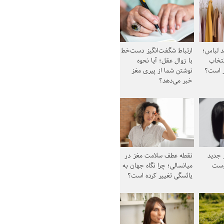
د لباس؛
ارتباط شگفت‌انگیز دست‌خط
نتخاب
با زوال عقل؛ آیا نحوه
ز است؟
نوشتن شما از پیری مغز
خبر می‌دهد؟
ز جدید
نقطه عطف سلامت مغز در
وست
میانسالی؛ چرا نگاه جهان به
یائسگی تغییر کرده است؟