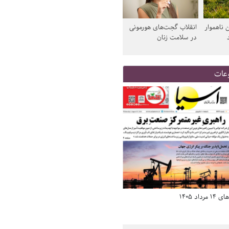
 ناهموار
انقلاب گجت‌های هورمونی
در سلامت زنان
عات
د 1405
صفحه اول روزنامه‌های 14 مرداد 1405