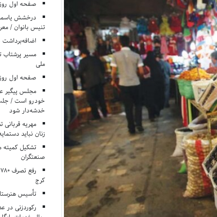
صفحه اول روزنامه‌های 
درخشش یاسمن ی
تنیس بانوان / معرف
اضافه‌برداشت 
مسیر پرشتاب ت
ملی
صفحه اول روزنامه‌های 
مجلس پیگیر عدم
خودرو است / جلب ا
خدشه‌دار شود
مهریه قربانی 
زنان نباید دستمایه
تشکیل کمیته م
صنعتگران
کرج
تأسیس هنرستان