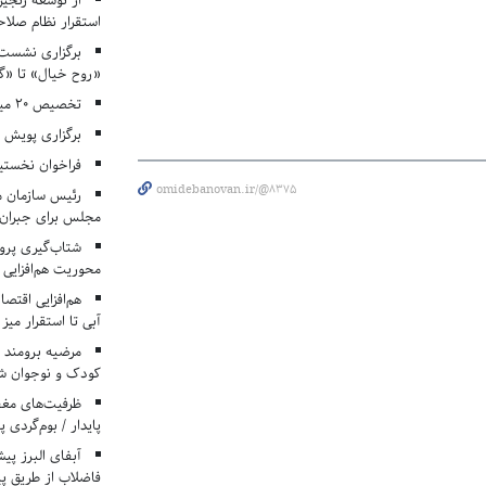
از توسعه زنجیر
استقرار نظام صلا
برگزاری نشست‌
«روح خیال» تا «گ
تخصیص ۲۰ میلیارد تومان برای درمان بیماران هموفیلی
برگزاری پویش «۴ کتاب، ۴ فصل» در مراکز کانون ا
فراخوان نخستی
omidebanovan.ir/@8375
رئیس سازمان م
مجلس برای جبران 
شتاب‌گیری پروژ
محوریت هم‌افزایی 
هم‌افزایی اقتص
آبی تا استقرار میز
مرضیه برومند د
کودک و نوجوان ش
ظرفیت‌های مغ
پایدار / بوم‌گردی 
فاضلاب از طریق پی