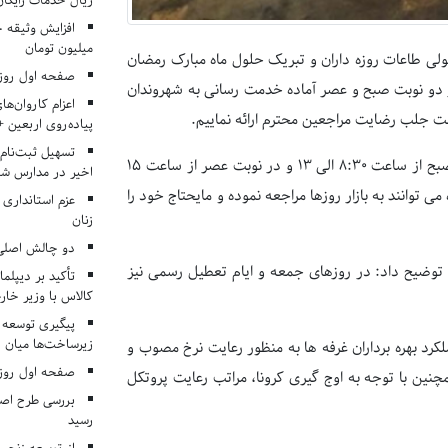
ریال خدمات رایگان در ۶۶ اردوی جها
میلیون تومان
ی طاعات روزه داران و تبریک حلول ماه مبارک رمضان
صفحه اول روزنامه‌های 
در دو نوبت صبح و عصر آماده خدمت رسانی به شهروندان
اعزام کاروان‌ها
هت جلب رضایت مراجعین محترم ارائه نماییم.
پیاده‌روی اربعین 
تسهیل ثبت‌نام
وی افزود: فعالیت کاری بازار روزها در ماه مبارک رمضان در نوبت صبح از ساعت ۸:۳۰ الی ۱۳ و در نوبت عصر از ساعت ۱۵
اخیر در مدارس شا
ه می توانند به بازار روزها مراجعه نموده و مایحتاج خود را
عزم استانداری
زنان
دو چالش اصلی 
وضیح داد: در روزهای جمعه و ایام تعطیل رسمی نیز
تأکید بر دیپلما
کالاس با وزیر خارج
پیگیری توسعه 
زیرساخت‌ها میان ا
کرد بهره برداران غرفه ها به منظور رعایت نرخ مصوب و
صفحه اول روزنامه‌های 
نین با توجه به اوج گیری کرونا، مراتب رعایت پروتکل
بررسی طرح اصلا
رسید