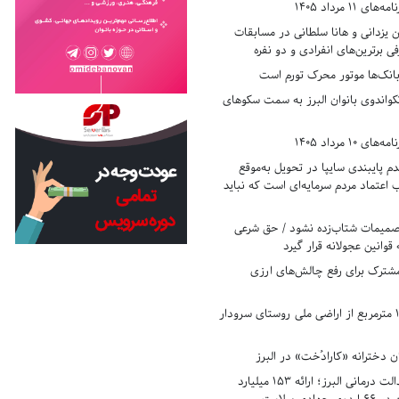
11 مرداد 1405
زدانی و هانا سلطانی در مسابقات
ی برترین‌های انفرادی و دو نفره
بانک‌ها موتور محرک تورم است
کواندوی بانوان البرز به سمت سکوهای
10 مرداد 1405
 پایبندی سایپا در تحویل به‌موقع
عتماد مردم سرمایه‌ای است که نباید
تصمیمات شتاب‌زده نشود / حق شرعی
 قوانین عجولانه قرار گیرد
شترک برای رفع چالش‌های ارزی
رفع تصرف ۱۷۸۰ مترمربع از اراضی ملی روستای سرودار
 دخترانه «کارادُخت» در البرز
رکوردزنی در عدالت درمانی البرز؛ ارائه ۱۵۳ میلیارد