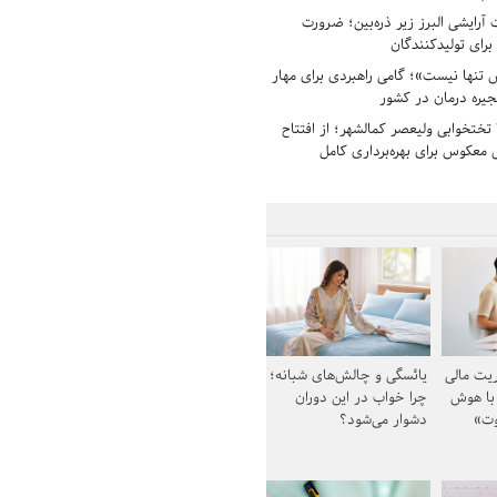
رایشی البرز زیر ذره‌بین؛ ضرورت
 برای تولیدکنندگان
تنها نیست»؛ گامی راهبردی برای مهار
جیره درمان در کشور
بیمارستان ۱۳۵ تختخوابی ولیعصر کمالشهر؛ از افتتاح
معکوس برای بهره‌برداری کامل
یت مالی
یائسگی و چالش‌های شبانه؛
 با هوش
چرا خواب در این دوران
وت»
دشوار می‌شود؟