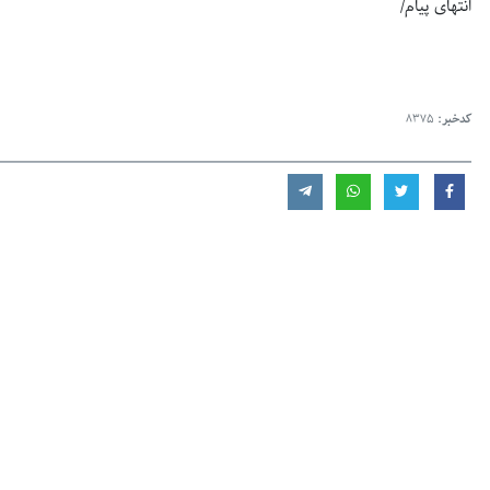
انتهای پیام/
کدخبر:
8375