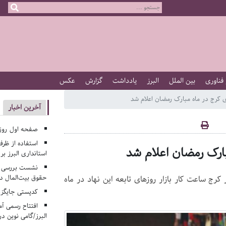
 فناوری
بین الملل
البرز
یادداشت
گزارش
عکس
 کرج در ماه مبارک رمضان اعلام شد
آخرین اخبار
صفحه اول روزنامه‌های 
استفاده از ظر
بارک رمضان اعلام شد
استانداری البرز ب
نشست بررسی م
حقوق بیت‌المال در
 ساعت کار بازار روزهای تابعه این نهاد در ماه
کدپستی جایگزی
افتتاح رسمی آم
البرز/گامی نوین در