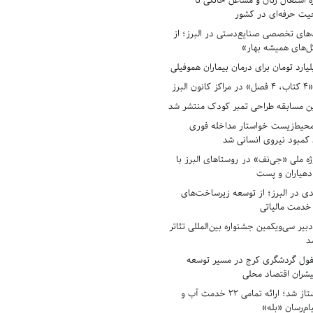
ه اشتغال زنان و مشاغل خانگی تا
حیت حرفه‌ای در کشور
های تخصصی صنایع‌دستی در البرز؛ از
ل‌های همیشه بهار»
لبرز
ن مسابقه طراحی تمبر کودک منتشر شد
حیط‌زیست خواستار مداخله فوری
کمبود نیروی انسانی شد
ه ملی «جی‌نف» در روستاهای البرز با
دهیاران و پست
ادی در البرز؛ از توسعه زیرساخت‌های
 خدمت مالیاتی
بیر سی‌ویکمین جشنواره بین‌المللی تئاتر
د
فول گردشگری کرج در مسیر توسعه
پیشران اقتصاد محلی
آبفای البرز پیشتاز شد؛ ارائه تمامی ۲۲ خدمت آب و
ام‌رسان «بله»