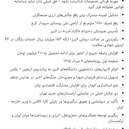
مهریه قربانی تصمیمات شتاب‌زده نشود / حق شرعی زنان نباید دستمایه
قوانین عجولانه قرار گیرد
تشکیل کمیته مشترک برای رفع چالش‌های ارزی صنعتگران
رفع تصرف ۱۷۸۰ مترمربع از اراضی ملی روستای سرودار کرج
تأسیس هنرستان دخترانه «کارادُخت» در البرز
رکوردزنی در عدالت درمانی البرز؛ ارائه ۱۵۳ میلیارد ریال خدمات رایگان در ۶۶
اردوی جهادی سلامت
افزایش وثیقه خروج از کشور برای ادامه تحصیل به ۲۰۰ میلیون تومان
صفحه اول روزنامه‌های 8 مرداد 1405
اعزام کاروان‌های دانشجویی دانشگاه‌های البرز به پیاده‌روی اربعین + عکس
تسهیل ثبت‌نام فرزندان شهدا و مجروحان جنگ‌های اخیر در مدارس شاهد
عزم استانداری کرمان برای افزایش مشارکت اقتصادی زنان
دو چالش اصلی در جانمایی آرامستان‌های جدید تهران
تأکید بر دیپلماسی و تعویق درگیری‌ها در رایزنی کایا کالاس با وزیر خارجه
ایران
پیگیری توسعه همکاری‌های حمل‌ونقل، انرژی و زیرساخت‌ها میان ایران و
ترکمنستان