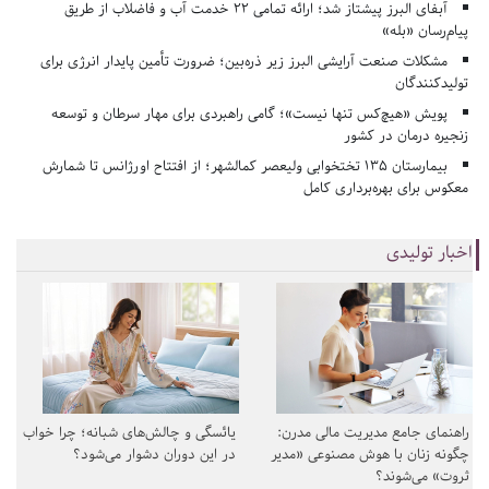
آبفای البرز پیشتاز شد؛ ارائه تمامی ۲۲ خدمت آب و فاضلاب از طریق
پیام‌رسان «بله»
مشکلات صنعت آرایشی البرز زیر ذره‌بین؛ ضرورت تأمین پایدار انرژی برای
تولیدکنندگان
پویش «هیچ‌کس تنها نیست»؛ گامی راهبردی برای مهار سرطان و توسعه
زنجیره درمان در کشور
بیمارستان ۱۳۵ تختخوابی ولیعصر کمالشهر؛ از افتتاح اورژانس تا شمارش
معکوس برای بهره‌برداری کامل
اخبار تولیدی
راهنمای جامع مدیریت مالی مدرن:
یائسگی و چالش‌های شبانه؛ چرا خواب
چگونه زنان با هوش مصنوعی «مدیر
در این دوران دشوار می‌شود؟
ثروت» می‌شوند؟