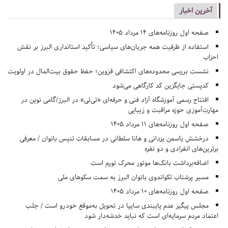
آخرین اخبار
صفحه اول روزنامه‌های 14 مرداد 1405
استفاده از ظرفیت همه جریان‌های سیاسی؛ تأکید استانداری البرز بر نقش
احزاب
نشست بررسی محدوده‌های اکتشافی قزوین؛ حفظ حقوق بیت‌المال در اولویت
کدپستی جایگزین کد کارگاهی می‌شود
افتتاح رسمی آموزشگاه آزاد فنی و حرفه‌ای «تی‌تی» در البرز/گامی نوین در
مهارت‌آموزی حوزه مراقبت و زیبایی
صفحه اول روزنامه‌های 11 مرداد 1405
درخشش یاسمن یزدانی و هانا سلطانی در مسابقات تنیس بانوان / معرفی
برترین‌های انفرادی و دو نفره
اضافه‌برداشت بانک‌ها موتور محرک تورم است
مسیر پرشتاب تکواندوی بانوان البرز به سمت سکوهای ملی
صفحه اول روزنامه‌های 10 مرداد 1405
مجلس پیگیر عدم پایبندی سایپا در تحویل به‌موقع خودرو است / جلب
اعتماد مردم سرمایه‌ای است که نباید خدشه‌دار شود