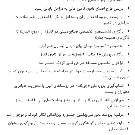
صفحه اول روزنامه‌های 7 مرداد 1405
بررسی طرح اصلاح قانون تأمین مالی به مراحل پایانی رسید
از توسعه زنجیره اشتغال زنان و مشاغل خانگی تا استقرار نظام صلاحیت
حرفه‌ای در کشور
برگزاری نشست‌های تخصصی صنایع‌دستی در البرز؛ از «روح خیال» تا
«گل‌های همیشه بهار»
تخصیص ۲۰ میلیارد تومان برای درمان بیماران هموفیلی
برگزاری پویش «۴ کتاب، ۴ فصل» در مراکز کانون البرز
فراخوان نخستین مسابقه طراحی تمبر کودک منتشر شد
رئیس سازمان محیط‌زیست خواستار مداخله فوری مجلس برای جبران کمبود
نیروی انسانی شد
شتاب‌گیری پروژه ملی «جی‌نف» در روستاهای البرز با محوریت هم‌افزایی
دهیاران و پست
هم‌افزایی اقتصادی در البرز؛ از توسعه زیرساخت‌های آبی تا استقرار میز
خدمت مالیاتی
مرضیه برومند دبیر سی‌ویکمین جشنواره بین‌المللی تئاتر کودک و نوجوان شد
ظرفیت‌های مغفول گردشگری کرج در مسیر توسعه پایدار / بوم‌گردی پیشران
اقتصاد محلی