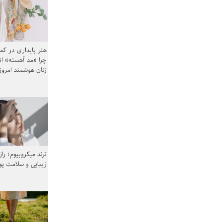
هنر پایداری در کم
چرا «مد آهسته» ا
زنان هوشمند امرو
ترند میکروبیوم؛ را
زیبایی و سلامت پ