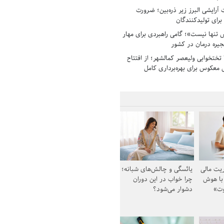
رایشی البرز زیر ذره‌بین؛ ضرورت
 برای تولیدکنندگان
تنها نیست»؛ گامی راهبردی برای مهار
جیره درمان در کشور
بیمارستان ۱۳۵ تختخوابی ولیعصر کمالشهر؛ از افتتاح
معکوس برای بهره‌برداری کامل
یت مالی
یائسگی و چالش‌های شبانه؛
 با هوش
چرا خواب در این دوران
وت»
دشوار می‌شود؟