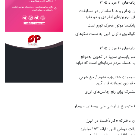
11 مرداد 1405
زدانی و هانا سلطانی در مسابقات
ی برترین‌های انفرادی و دو نفره
بانک‌ها موتور محرک تورم است
کواندوی بانوان البرز به سمت سکوهای
10 مرداد 1405
 پایبندی سایپا در تحویل به‌موقع
عتماد مردم سرمایه‌ای است که نباید
تصمیمات شتاب‌زده نشود / حق شرعی
 قوانین عجولانه قرار گیرد
شترک برای رفع چالش‌های ارزی
رفع تصرف ۱۷۸۰ مترمربع از اراضی ملی روستای سرودار
 دخترانه «کارادُخت» در البرز
رکوردزنی در عدالت درمانی البرز؛ ارائه ۱۵۳ میلیارد