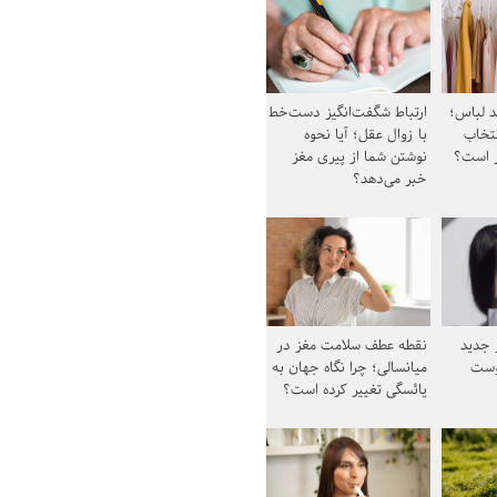
د لباس؛
ارتباط شگفت‌انگیز دست‌خط
نتخاب
با زوال عقل؛ آیا نحوه
ز است؟
نوشتن شما از پیری مغز
خبر می‌دهد؟
ز جدید
نقطه عطف سلامت مغز در
وست
میانسالی؛ چرا نگاه جهان به
یائسگی تغییر کرده است؟