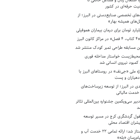
ه اشتغال زنان و مشاغل خانگی تا
حیت حرفه‌ای در کشور
های تخصصی صنایع‌دستی در البرز؛ از
ل‌های همیشه بهار»
لبرز
ن مسابقه طراحی تمبر کودک منتشر شد
حیط‌زیست خواستار مداخله فوری
کمبود نیروی انسانی شد
ه ملی «جی‌نف» در روستاهای البرز با
دهیاران و پست
ادی در البرز؛ از توسعه زیرساخت‌های
 خدمت مالیاتی
بیر سی‌ویکمین جشنواره بین‌المللی تئاتر
د
فول گردشگری کرج در مسیر توسعه
پیشران اقتصاد محلی
آبفای البرز پیشتاز شد؛ ارائه تمامی ۲۲ خدمت آب و
ام‌رسان «بله»