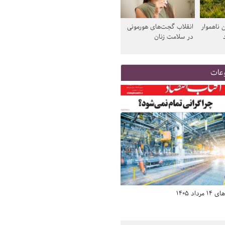
 ناهموار
انقلاب گجت‌های هورمونی
در سلامت زنان
عات
د 1405
صفحه اول روزنامه‌های 14 مرداد 1405