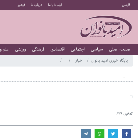
فارسی
ارتباط با ما
درباره ما
آرشیو
صفحه اصلی
سیاسی
اجتماعی
اقتصادی
فرهنگی
ورزشی
علم و
پایگاه خبری امید بانوان
اخبار
، - :
کدخبر:
879