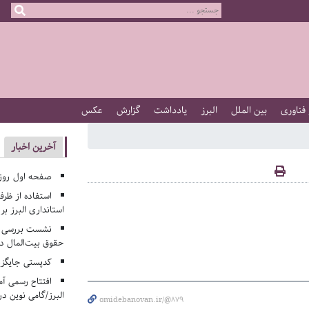
 فناوری
بین الملل
البرز
یادداشت
گزارش
عکس
آخرین اخبار
صفحه اول روزنامه‌های 
استفاده از ظر
استانداری البرز ب
نشست بررسی م
حقوق بیت‌المال در
کدپستی جایگزی
افتتاح رسمی آم
البرز/گامی نوین در
omidebanovan.ir/@879