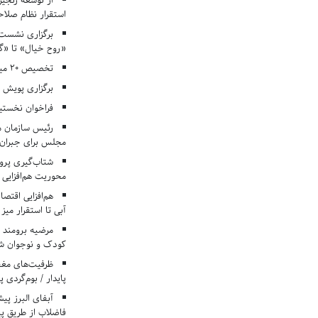
از توسعه زنجیر
استقرار نظام صلا
برگزاری نشست‌
«روح خیال» تا «گ
تخصیص ۲۰ میلیارد تومان برای درمان بیماران هموفیلی
برگزاری پویش «۴ کتاب، ۴ فصل» در مراکز کانون ا
فراخوان نخستی
رئیس سازمان م
مجلس برای جبران 
شتاب‌گیری پروژ
محوریت هم‌افزایی 
هم‌افزایی اقتص
آبی تا استقرار میز
مرضیه برومند د
کودک و نوجوان ش
ظرفیت‌های مغ
پایدار / بوم‌گردی 
فاضلاب از طریق پی