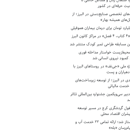
ه اشتغال زنان و مشاغل خانگی تا
حیت حرفه‌ای در کشور
های تخصصی صنایع‌دستی در البرز؛ از
ل‌های همیشه بهار»
لبرز
ن مسابقه طراحی تمبر کودک منتشر شد
حیط‌زیست خواستار مداخله فوری
کمبود نیروی انسانی شد
ه ملی «جی‌نف» در روستاهای البرز با
دهیاران و پست
ادی در البرز؛ از توسعه زیرساخت‌های
 خدمت مالیاتی
بیر سی‌ویکمین جشنواره بین‌المللی تئاتر
د
فول گردشگری کرج در مسیر توسعه
پیشران اقتصاد محلی
آبفای البرز پیشتاز شد؛ ارائه تمامی ۲۲ خدمت آب و
ام‌رسان «بله»