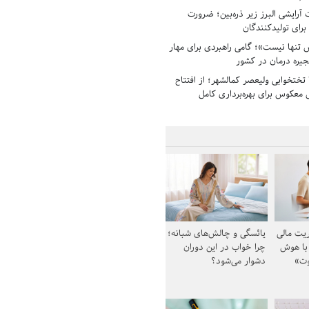
رایشی البرز زیر ذره‌بین؛ ضرورت
 برای تولیدکنندگان
تنها نیست»؛ گامی راهبردی برای مهار
جیره درمان در کشور
بیمارستان ۱۳۵ تختخوابی ولیعصر کمالشهر؛ از افتتاح
معکوس برای بهره‌برداری کامل
یت مالی
یائسگی و چالش‌های شبانه؛
 با هوش
چرا خواب در این دوران
وت»
دشوار می‌شود؟