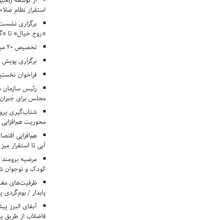
از توسعه زنجیر
استقرار نظام صلا
برگزاری نشست‌
«روح خیال» تا «گ
تخصیص ۲۰ میلیارد تومان برای درمان بیماران هموفیلی
برگزاری پویش «۴ کتاب، ۴ فصل» در مراکز کانون ا
فراخوان نخستی
رئیس سازمان م
مجلس برای جبران 
شتاب‌گیری پروژ
محوریت هم‌افزایی 
هم‌افزایی اقتص
آبی تا استقرار میز
مرضیه برومند د
کودک و نوجوان ش
ظرفیت‌های مغ
پایدار / بوم‌گردی 
فاضلاب از طریق پی