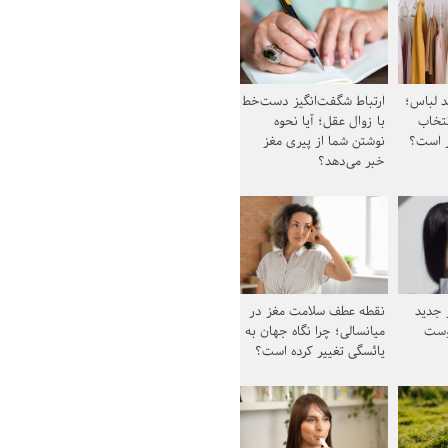
د لباس؛
ارتباط شگفت‌انگیز دست‌خط
نتخاب
با زوال عقل؛ آیا نحوه
ز است؟
نوشتن شما از پیری مغز
خبر می‌دهد؟
ز جدید
نقطه عطف سلامت مغز در
وست
میانسالی؛ چرا نگاه جهان به
یائسگی تغییر کرده است؟