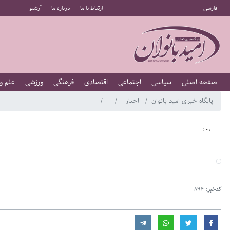
فارسی
ارتباط با ما
درباره ما
آرشیو
صفحه اصلی
سیاسی
اجتماعی
اقتصادی
فرهنگی
ورزشی
علم و
پایگاه خبری امید بانوان
اخبار
، - :
کدخبر:
894