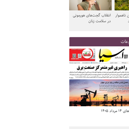
 ناهموار
انقلاب گجت‌های هورمونی
در سلامت زنان
عات
د 1405
صفحه اول روزنامه‌های 14 مرداد 1405