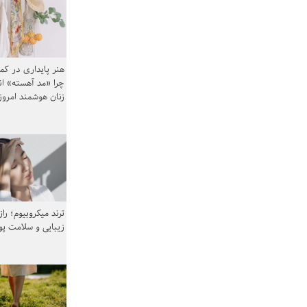
هنر پایداری در کم
چرا «مد آهسته» ا
زنان هوشمند امرو
ترند میکروبیوم؛ را
زیبایی و سلامت پ