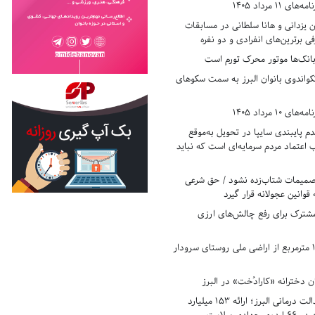
11 مرداد 1405
زدانی و هانا سلطانی در مسابقات
ی برترین‌های انفرادی و دو نفره
بانک‌ها موتور محرک تورم است
کواندوی بانوان البرز به سمت سکوهای
10 مرداد 1405
 پایبندی سایپا در تحویل به‌موقع
عتماد مردم سرمایه‌ای است که نباید
تصمیمات شتاب‌زده نشود / حق شرعی
 قوانین عجولانه قرار گیرد
شترک برای رفع چالش‌های ارزی
رفع تصرف ۱۷۸۰ مترمربع از اراضی ملی روستای سرودار
 دخترانه «کارادُخت» در البرز
رکوردزنی در عدالت درمانی البرز؛ ارائه ۱۵۳ میلیارد