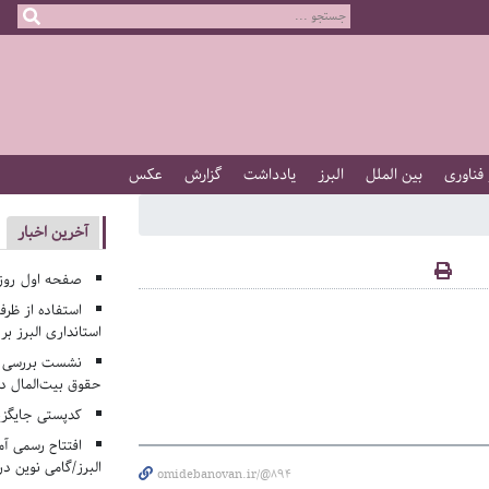
 فناوری
بین الملل
البرز
یادداشت
گزارش
عکس
آخرین اخبار
صفحه اول روزنامه‌های 
استفاده از ظر
استانداری البرز ب
نشست بررسی م
حقوق بیت‌المال در
کدپستی جایگزی
افتتاح رسمی آم
البرز/گامی نوین در
omidebanovan.ir/@894