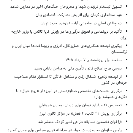
تسهیل ثبت‌نام فرزندان شهدا و مجروحان جنگ‌های اخیر در مدارس شاهد
عزم استانداری کرمان برای افزایش مشارکت اقتصادی زنان
دو چالش اصلی در جانمایی آرامستان‌های جدید تهران
تأکید بر دیپلماسی و تعویق درگیری‌ها در رایزنی کایا کالاس با وزیر خارجه
ایران
پیگیری توسعه همکاری‌های حمل‌ونقل، انرژی و زیرساخت‌ها میان ایران و
ترکمنستان
صفحه اول روزنامه‌های 7 مرداد 1405
بررسی طرح اصلاح قانون تأمین مالی به مراحل پایانی رسید
از توسعه زنجیره اشتغال زنان و مشاغل خانگی تا استقرار نظام صلاحیت
حرفه‌ای در کشور
برگزاری نشست‌های تخصصی صنایع‌دستی در البرز؛ از «روح خیال» تا
«گل‌های همیشه بهار»
تخصیص ۲۰ میلیارد تومان برای درمان بیماران هموفیلی
برگزاری پویش «۴ کتاب، ۴ فصل» در مراکز کانون البرز
فراخوان نخستین مسابقه طراحی تمبر کودک منتشر شد
رئیس سازمان محیط‌زیست خواستار مداخله فوری مجلس برای جبران کمبود