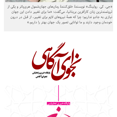
«جی. کی. رولینگ» نویسندهٔ خلق‌کنندهٔ رمان‌های جهان‌شمول هری‌پاتر و یکی از
ثروتمندترین زنان کارآفرین بریتانیا، می‌گفت: «ما برای تغییر دادن این جهان
نیازی به جادو نداریم؛ چرا که همهٔ نیروهای لازم برای تغییر، از قبل در درون
خودمان وجود دارند و ما توانایی تصور یک جهان بهتر را داریم.»