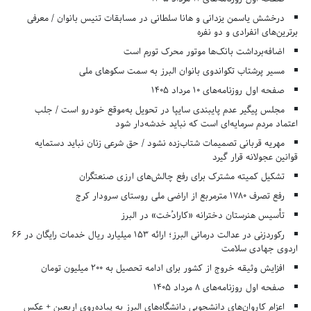
درخشش یاسمن یزدانی و هانا سلطانی در مسابقات تنیس بانوان / معرفی
برترین‌های انفرادی و دو نفره
اضافه‌برداشت بانک‌ها موتور محرک تورم است
مسیر پرشتاب تکواندوی بانوان البرز به سمت سکوهای ملی
صفحه اول روزنامه‌های 10 مرداد 1405
مجلس پیگیر عدم پایبندی سایپا در تحویل به‌موقع خودرو است / جلب
اعتماد مردم سرمایه‌ای است که نباید خدشه‌دار شود
مهریه قربانی تصمیمات شتاب‌زده نشود / حق شرعی زنان نباید دستمایه
قوانین عجولانه قرار گیرد
تشکیل کمیته مشترک برای رفع چالش‌های ارزی صنعتگران
رفع تصرف ۱۷۸۰ مترمربع از اراضی ملی روستای سرودار کرج
تأسیس هنرستان دخترانه «کارادُخت» در البرز
رکوردزنی در عدالت درمانی البرز؛ ارائه ۱۵۳ میلیارد ریال خدمات رایگان در ۶۶
اردوی جهادی سلامت
افزایش وثیقه خروج از کشور برای ادامه تحصیل به ۲۰۰ میلیون تومان
صفحه اول روزنامه‌های 8 مرداد 1405
اعزام کاروان‌های دانشجویی دانشگاه‌های البرز به پیاده‌روی اربعین + عکس