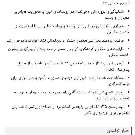
نیروی انسانی شد
شتاب‌گیری پروژه ملی «جی‌نف» در روستاهای البرز با محوریت هم‌افزایی
دهیاران و پست
هم‌افزایی اقتصادی در البرز؛ از توسعه زیرساخت‌های آبی تا استقرار میز
خدمت مالیاتی
مرضیه برومند دبیر سی‌ویکمین جشنواره بین‌المللی تئاتر کودک و نوجوان شد
ظرفیت‌های مغفول گردشگری کرج در مسیر توسعه پایدار / بوم‌گردی پیشران
اقتصاد محلی
آبفای البرز پیشتاز شد؛ ارائه تمامی ۲۲ خدمت آب و فاضلاب از طریق
پیام‌رسان «بله»
مشکلات صنعت آرایشی البرز زیر ذره‌بین؛ ضرورت تأمین پایدار انرژی برای
تولیدکنندگان
پویش «هیچ‌کس تنها نیست»؛ گامی راهبردی برای مهار سرطان و توسعه
زنجیره درمان در کشور
بیمارستان ۱۳۵ تختخوابی ولیعصر کمالشهر؛ از افتتاح اورژانس تا شمارش
معکوس برای بهره‌برداری کامل
اخبار تولیدی