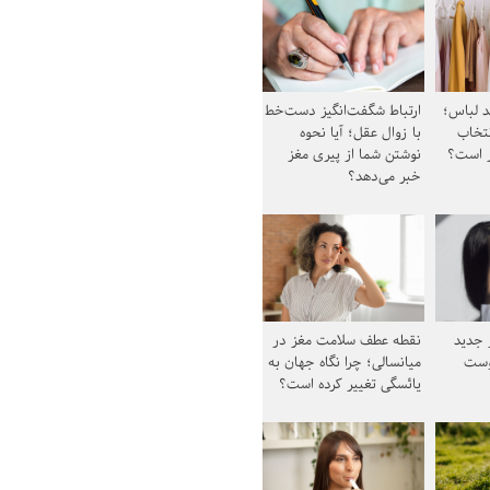
د لباس؛
ارتباط شگفت‌انگیز دست‌خط
نتخاب
با زوال عقل؛ آیا نحوه
ز است؟
نوشتن شما از پیری مغز
خبر می‌دهد؟
ز جدید
نقطه عطف سلامت مغز در
وست
میانسالی؛ چرا نگاه جهان به
یائسگی تغییر کرده است؟