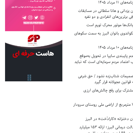
11 مرداد 1405
زدانی و هانا سلطانی در مسابقات
ی برترین‌های انفرادی و دو نفره
بانک‌ها موتور محرک تورم است
کواندوی بانوان البرز به سمت سکوهای
10 مرداد 1405
 پایبندی سایپا در تحویل به‌موقع
عتماد مردم سرمایه‌ای است که نباید
تصمیمات شتاب‌زده نشود / حق شرعی
 قوانین عجولانه قرار گیرد
شترک برای رفع چالش‌های ارزی
رفع تصرف ۱۷۸۰ مترمربع از اراضی ملی روستای سرودار
 دخترانه «کارادُخت» در البرز
رکوردزنی در عدالت درمانی البرز؛ ارائه ۱۵۳ میلیارد