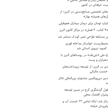
ه اشتغال زنان و مشاغل خانگی تا
حیت حرفه‌ای در کشور
های تخصصی صنایع‌دستی در البرز؛ از
ل‌های همیشه بهار»
لبرز
ن مسابقه طراحی تمبر کودک منتشر شد
حیط‌زیست خواستار مداخله فوری
کمبود نیروی انسانی شد
ه ملی «جی‌نف» در روستاهای البرز با
دهیاران و پست
ادی در البرز؛ از توسعه زیرساخت‌های
 خدمت مالیاتی
بیر سی‌ویکمین جشنواره بین‌المللی تئاتر
د
فول گردشگری کرج در مسیر توسعه
پیشران اقتصاد محلی
آبفای البرز پیشتاز شد؛ ارائه تمامی ۲۲ خدمت آب و
ام‌رسان «بله»