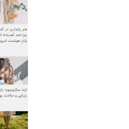
هنر پایداری در کم
چرا «مد آهسته» ا
زنان هوشمند امرو
ترند میکروبیوم؛ را
زیبایی و سلامت پ