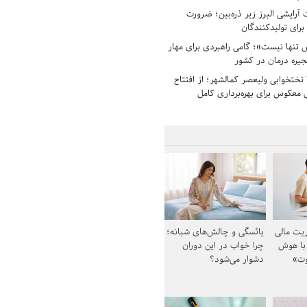
رایشی البرز زیر ذره‌بین؛ ضرورت
 برای تولیدکنندگان
تنها نیست»؛ گامی راهبردی برای مهار
جیره درمان در کشور
بیمارستان ۱۳۵ تختخوابی ولیعصر کمالشهر؛ از افتتاح
معکوس برای بهره‌برداری کامل
یت مالی
یائسگی و چالش‌های شبانه؛
 با هوش
چرا خواب در این دوران
وت»
دشوار می‌شود؟