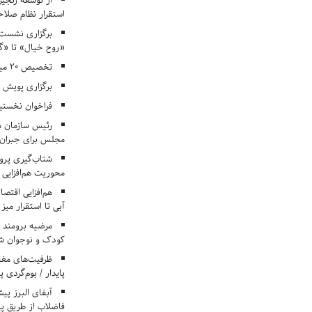
از توسعه زنجیر
استقرار نظام صلا
برگزاری نشست‌
«روح خیال» تا «گ
تخصیص ۲۰ میلیارد تومان برای درمان بیماران هموفیلی
برگزاری پویش «۴ کتاب، ۴ فصل» در مراکز کانون ا
فراخوان نخستی
رئیس سازمان م
مجلس برای جبران 
شتاب‌گیری پروژ
محوریت هم‌افزایی 
هم‌افزایی اقتص
آبی تا استقرار میز
مرضیه برومند د
کودک و نوجوان ش
ظرفیت‌های مغ
پایدار / بوم‌گردی 
فاضلاب از طریق پی