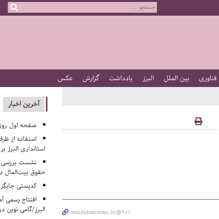
 فناوری
بین الملل
البرز
یادداشت
گزارش
عکس
آخرین اخبار
صفحه اول روزنامه‌های 
استفاده از ظر
استانداری البرز ب
نشست بررسی م
حقوق بیت‌المال در
کدپستی جایگزی
افتتاح رسمی آم
البرز/گامی نوین در
omidebanovan.ir/@987