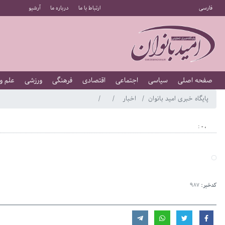
فارسی
ارتباط با ما
درباره ما
آرشیو
صفحه اصلی
سیاسی
اجتماعی
اقتصادی
فرهنگی
ورزشی
علم و
پایگاه خبری امید بانوان
اخبار
، - :
کدخبر:
987