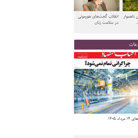
 ناهموار
انقلاب گجت‌های هورمونی
در سلامت زنان
عات
د 1405
صفحه اول روزنامه‌های 14 مرداد 1405