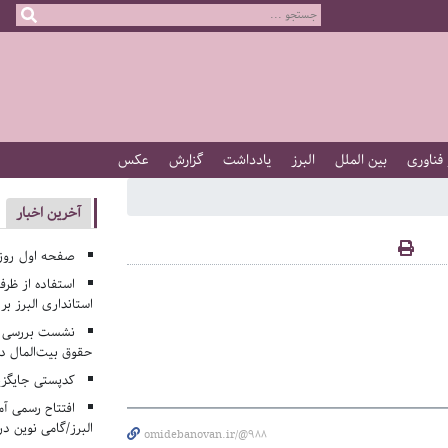
 فناوری
بین الملل
البرز
یادداشت
گزارش
عکس
آخرین اخبار
صفحه اول روزنامه‌های 
استفاده از ظر
استانداری البرز ب
نشست بررسی م
حقوق بیت‌المال در
کدپستی جایگزی
افتتاح رسمی آم
البرز/گامی نوین در
omidebanovan.ir/@988