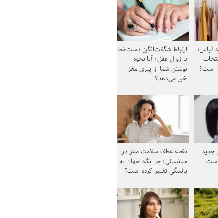
د لباس؛
ارتباط شگفت‌انگیز دست‌خط
نتخاب
با زوال عقل؛ آیا نحوه
ز است؟
نوشتن شما از پیری مغز
خبر می‌دهد؟
ز جدید
نقطه عطف سلامت مغز در
وست
میانسالی؛ چرا نگاه جهان به
یائسگی تغییر کرده است؟