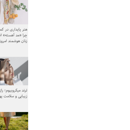
هنر پایداری در کم
چرا «مد آهسته» ا
زنان هوشمند امرو
ترند میکروبیوم؛ را
زیبایی و سلامت پ