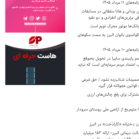
11 مرداد 1405
زدانی و هانا سلطانی در مسابقات
ی برترین‌های انفرادی و دو نفره
بانک‌ها موتور محرک تورم است
کواندوی بانوان البرز به سمت سکوهای
10 مرداد 1405
 پایبندی سایپا در تحویل به‌موقع
عتماد مردم سرمایه‌ای است که نباید
تصمیمات شتاب‌زده نشود / حق شرعی
 قوانین عجولانه قرار گیرد
شترک برای رفع چالش‌های ارزی
رفع تصرف ۱۷۸۰ مترمربع از اراضی ملی روستای سرودار
 دخترانه «کارادُخت» در البرز
رکوردزنی در عدالت درمانی البرز؛ ارائه ۱۵۳ میلیارد