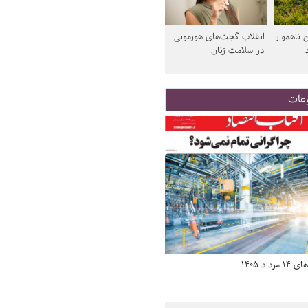
 ناهموار
انقلاب گجت‌های هورمونی
در سلامت زنان
عات
د 1405
صفحه اول روزنامه‌های 14 مرداد 1405