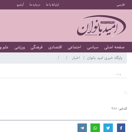
فارسی
ارتباط با ما
درباره ما
آرشیو
صفحه اصلی
سیاسی
اجتماعی
اقتصادی
فرهنگی
ورزشی
علم و
پایگاه خبری امید بانوان
اخبار
، - :
کدخبر:
988