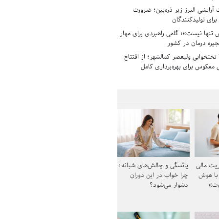
رایشی البرز زیر ذره‌بین؛ ضرورت
 برای تولیدکنندگان
تنها نیست»؛ گامی راهبردی برای مهار
جیره درمان در کشور
بیمارستان ۱۳۵ تختخوابی ولیعصر کمالشهر؛ از افتتاح
معکوس برای بهره‌برداری کامل
یت مالی
یائسگی و چالش‌های شبانه؛
 با هوش
چرا خواب در این دوران
وت»
دشوار می‌شود؟