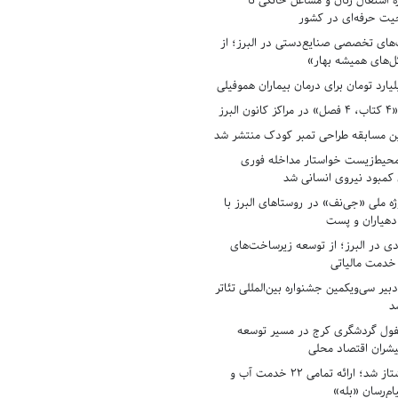
ه اشتغال زنان و مشاغل خانگی تا
حیت حرفه‌ای در کشور
های تخصصی صنایع‌دستی در البرز؛ از
ل‌های همیشه بهار»
لبرز
ن مسابقه طراحی تمبر کودک منتشر شد
حیط‌زیست خواستار مداخله فوری
کمبود نیروی انسانی شد
ه ملی «جی‌نف» در روستاهای البرز با
دهیاران و پست
ادی در البرز؛ از توسعه زیرساخت‌های
 خدمت مالیاتی
بیر سی‌ویکمین جشنواره بین‌المللی تئاتر
د
فول گردشگری کرج در مسیر توسعه
پیشران اقتصاد محلی
آبفای البرز پیشتاز شد؛ ارائه تمامی ۲۲ خدمت آب و
ام‌رسان «بله»