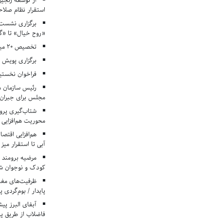
از توسعه زنجیر
استقرار نظام صلا
برگزاری نشست‌
«روح خیال» تا «گ
تخصیص ۲۰ میلیارد تومان برای درمان بیماران هموفیلی
برگزاری پویش «۴ کتاب، ۴ فصل» در مراکز کانون ا
فراخوان نخستی
رئیس سازمان م
مجلس برای جبران 
شتاب‌گیری پروژ
محوریت هم‌افزایی 
هم‌افزایی اقتص
آبی تا استقرار میز
مرضیه برومند د
کودک و نوجوان ش
ظرفیت‌های مغ
پایدار / بوم‌گردی 
فاضلاب از طریق پی