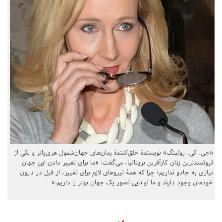
«جی. کی. رولینگ» نویسندهٔ خلق‌کنندهٔ رمان‌های جهان‌شمول هری‌پاتر و یکی از
ثروتمندترین زنان کارآفرین بریتانیا، می‌گفت: «ما برای تغییر دادن این جهان
نیازی به جادو نداریم؛ چرا که همهٔ نیروهای لازم برای تغییر، از قبل در درون
خودمان وجود دارند و ما توانایی تصور یک جهان بهتر را داریم.»