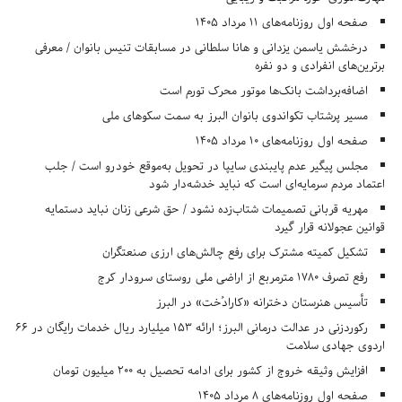
صفحه اول روزنامه‌های 11 مرداد 1405
درخشش یاسمن یزدانی و هانا سلطانی در مسابقات تنیس بانوان / معرفی
برترین‌های انفرادی و دو نفره
اضافه‌برداشت بانک‌ها موتور محرک تورم است
مسیر پرشتاب تکواندوی بانوان البرز به سمت سکوهای ملی
صفحه اول روزنامه‌های 10 مرداد 1405
مجلس پیگیر عدم پایبندی سایپا در تحویل به‌موقع خودرو است / جلب
اعتماد مردم سرمایه‌ای است که نباید خدشه‌دار شود
مهریه قربانی تصمیمات شتاب‌زده نشود / حق شرعی زنان نباید دستمایه
قوانین عجولانه قرار گیرد
تشکیل کمیته مشترک برای رفع چالش‌های ارزی صنعتگران
رفع تصرف ۱۷۸۰ مترمربع از اراضی ملی روستای سرودار کرج
تأسیس هنرستان دخترانه «کارادُخت» در البرز
رکوردزنی در عدالت درمانی البرز؛ ارائه ۱۵۳ میلیارد ریال خدمات رایگان در ۶۶
اردوی جهادی سلامت
افزایش وثیقه خروج از کشور برای ادامه تحصیل به ۲۰۰ میلیون تومان
صفحه اول روزنامه‌های 8 مرداد 1405