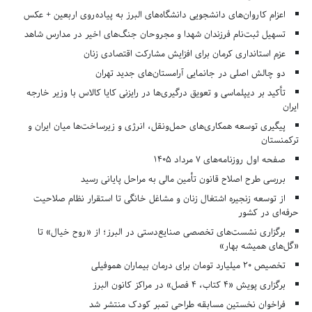
اعزام کاروان‌های دانشجویی دانشگاه‌های البرز به پیاده‌روی اربعین + عکس
تسهیل ثبت‌نام فرزندان شهدا و مجروحان جنگ‌های اخیر در مدارس شاهد
عزم استانداری کرمان برای افزایش مشارکت اقتصادی زنان
دو چالش اصلی در جانمایی آرامستان‌های جدید تهران
تأکید بر دیپلماسی و تعویق درگیری‌ها در رایزنی کایا کالاس با وزیر خارجه
ایران
پیگیری توسعه همکاری‌های حمل‌ونقل، انرژی و زیرساخت‌ها میان ایران و
ترکمنستان
صفحه اول روزنامه‌های 7 مرداد 1405
بررسی طرح اصلاح قانون تأمین مالی به مراحل پایانی رسید
از توسعه زنجیره اشتغال زنان و مشاغل خانگی تا استقرار نظام صلاحیت
حرفه‌ای در کشور
برگزاری نشست‌های تخصصی صنایع‌دستی در البرز؛ از «روح خیال» تا
«گل‌های همیشه بهار»
تخصیص ۲۰ میلیارد تومان برای درمان بیماران هموفیلی
برگزاری پویش «۴ کتاب، ۴ فصل» در مراکز کانون البرز
فراخوان نخستین مسابقه طراحی تمبر کودک منتشر شد