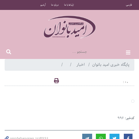
فارسی
ارتباط با ما
درباره ما
آرشیو
پایگاه خبری امید بانوان
اخبار
، - :
کدخبر:
996
omidebanovan.ir/@996