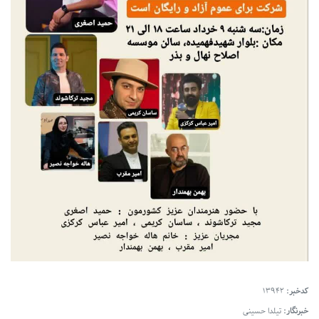
کدخبر:
13942
خبرنگار:
تیلدا حسینی