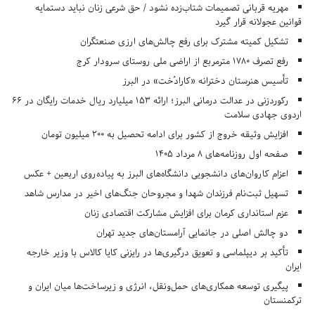
مهریه قربانی تصمیمات شتاب‌زده نشود / حق شرعی زنان نباید دستمایه
قوانین عجولانه قرار گیرد
تشکیل کمیته مشترک برای رفع چالش‌های ارزی صنعتگران
رفع تصرف ۱۷۸۰ مترمربع از اراضی ملی روستای سرودار کرج
تأسیس هنرستان دخترانه «کارادُخت» در البرز
رکوردزنی در عدالت درمانی البرز؛ ارائه ۱۵۳ میلیارد ریال خدمات رایگان در ۶۶
اردوی جهادی سلامت
افزایش وثیقه خروج از کشور برای ادامه تحصیل به ۲۰۰ میلیون تومان
صفحه اول روزنامه‌های 8 مرداد 1405
اعزام کاروان‌های دانشجویی دانشگاه‌های البرز به پیاده‌روی اربعین + عکس
تسهیل ثبت‌نام فرزندان شهدا و مجروحان جنگ‌های اخیر در مدارس شاهد
عزم استانداری کرمان برای افزایش مشارکت اقتصادی زنان
دو چالش اصلی در جانمایی آرامستان‌های جدید تهران
تأکید بر دیپلماسی و تعویق درگیری‌ها در رایزنی کایا کالاس با وزیر خارجه
ایران
پیگیری توسعه همکاری‌های حمل‌ونقل، انرژی و زیرساخت‌ها میان ایران و
ترکمنستان