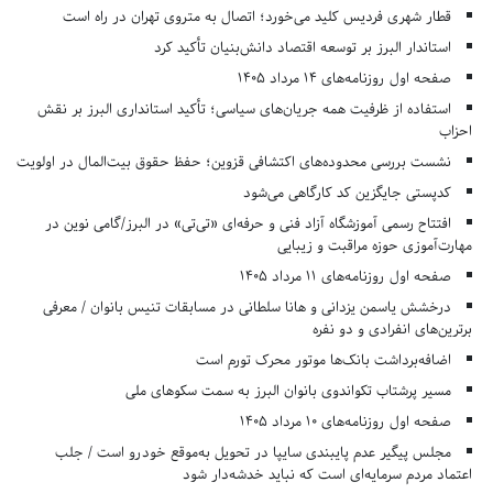
قطار شهری فردیس کلید می‌خورد؛ اتصال به متروی تهران در راه است
استاندار البرز بر توسعه اقتصاد دانش‌بنیان تأکید کرد
صفحه اول روزنامه‌های 14 مرداد 1405
استفاده از ظرفیت همه جریان‌های سیاسی؛ تأکید استانداری البرز بر نقش
احزاب
نشست بررسی محدوده‌های اکتشافی قزوین؛ حفظ حقوق بیت‌المال در اولویت
کدپستی جایگزین کد کارگاهی می‌شود
افتتاح رسمی آموزشگاه آزاد فنی و حرفه‌ای «تی‌تی» در البرز/گامی نوین در
مهارت‌آموزی حوزه مراقبت و زیبایی
صفحه اول روزنامه‌های 11 مرداد 1405
درخشش یاسمن یزدانی و هانا سلطانی در مسابقات تنیس بانوان / معرفی
برترین‌های انفرادی و دو نفره
اضافه‌برداشت بانک‌ها موتور محرک تورم است
مسیر پرشتاب تکواندوی بانوان البرز به سمت سکوهای ملی
صفحه اول روزنامه‌های 10 مرداد 1405
مجلس پیگیر عدم پایبندی سایپا در تحویل به‌موقع خودرو است / جلب
اعتماد مردم سرمایه‌ای است که نباید خدشه‌دار شود