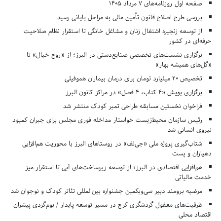
صفحه اول روزنامه‌های 7 مرداد 1405
بررسی طرح اصلاح قانون تأمین مالی به مراحل پایانی رسید
از توسعه زنجیره اشتغال زنان و مشاغل خانگی تا استقرار نظام صلاحیت
حرفه‌ای در کشور
برگزاری نشست‌های تخصصی صنایع‌دستی در البرز؛ از «روح خیال» تا
«گل‌های همیشه بهار»
تخصیص ۲۰ میلیارد تومان برای درمان بیماران هموفیلی
برگزاری پویش «۴ کتاب، ۴ فصل» در مراکز کانون البرز
فراخوان نخستین مسابقه طراحی تمبر کودک منتشر شد
رئیس سازمان محیط‌زیست خواستار مداخله فوری مجلس برای جبران کمبود
نیروی انسانی شد
شتاب‌گیری پروژه ملی «جی‌نف» در روستاهای البرز با محوریت هم‌افزایی
دهیاران و پست
هم‌افزایی اقتصادی در البرز؛ از توسعه زیرساخت‌های آبی تا استقرار میز
خدمت مالیاتی
مرضیه برومند دبیر سی‌ویکمین جشنواره بین‌المللی تئاتر کودک و نوجوان شد
ظرفیت‌های مغفول گردشگری کرج در مسیر توسعه پایدار / بوم‌گردی پیشران
اقتصاد محلی