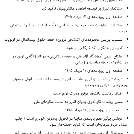
قطار شهری فردیس کلید می‌خورد؛ اتصال به متروی تهران در راه است
استاندار البرز بر توسعه اقتصاد دانش‌بنیان تأکید کرد
صفحه اول روزنامه‌های 14 مرداد 1405
استفاده از ظرفیت همه جریان‌های سیاسی؛ تأکید استانداری البرز بر نقش
احزاب
نشست بررسی محدوده‌های اکتشافی قزوین؛ حفظ حقوق بیت‌المال در اولویت
کدپستی جایگزین کد کارگاهی می‌شود
افتتاح رسمی آموزشگاه آزاد فنی و حرفه‌ای «تی‌تی» در البرز/گامی نوین در
مهارت‌آموزی حوزه مراقبت و زیبایی
صفحه اول روزنامه‌های 11 مرداد 1405
درخشش یاسمن یزدانی و هانا سلطانی در مسابقات تنیس بانوان / معرفی
برترین‌های انفرادی و دو نفره
اضافه‌برداشت بانک‌ها موتور محرک تورم است
مسیر پرشتاب تکواندوی بانوان البرز به سمت سکوهای ملی
صفحه اول روزنامه‌های 10 مرداد 1405
مجلس پیگیر عدم پایبندی سایپا در تحویل به‌موقع خودرو است / جلب
اعتماد مردم سرمایه‌ای است که نباید خدشه‌دار شود
مهریه قربانی تصمیمات شتاب‌زده نشود / حق شرعی زنان نباید دستمایه