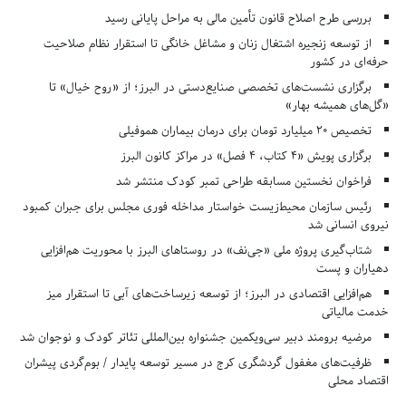
بررسی طرح اصلاح قانون تأمین مالی به مراحل پایانی رسید
از توسعه زنجیره اشتغال زنان و مشاغل خانگی تا استقرار نظام صلاحیت
حرفه‌ای در کشور
برگزاری نشست‌های تخصصی صنایع‌دستی در البرز؛ از «روح خیال» تا
«گل‌های همیشه بهار»
تخصیص ۲۰ میلیارد تومان برای درمان بیماران هموفیلی
برگزاری پویش «۴ کتاب، ۴ فصل» در مراکز کانون البرز
فراخوان نخستین مسابقه طراحی تمبر کودک منتشر شد
رئیس سازمان محیط‌زیست خواستار مداخله فوری مجلس برای جبران کمبود
نیروی انسانی شد
شتاب‌گیری پروژه ملی «جی‌نف» در روستاهای البرز با محوریت هم‌افزایی
دهیاران و پست
هم‌افزایی اقتصادی در البرز؛ از توسعه زیرساخت‌های آبی تا استقرار میز
خدمت مالیاتی
مرضیه برومند دبیر سی‌ویکمین جشنواره بین‌المللی تئاتر کودک و نوجوان شد
ظرفیت‌های مغفول گردشگری کرج در مسیر توسعه پایدار / بوم‌گردی پیشران
اقتصاد محلی