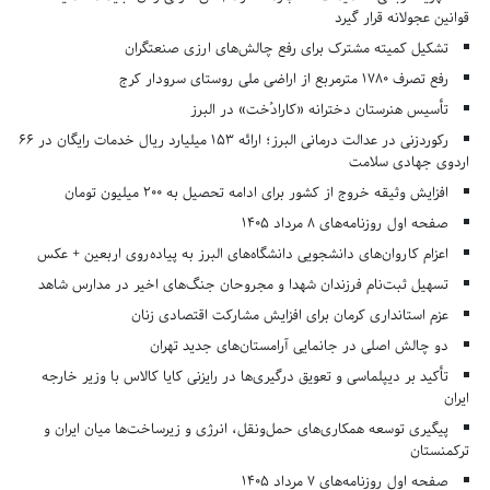
قوانین عجولانه قرار گیرد
تشکیل کمیته مشترک برای رفع چالش‌های ارزی صنعتگران
رفع تصرف ۱۷۸۰ مترمربع از اراضی ملی روستای سرودار کرج
تأسیس هنرستان دخترانه «کارادُخت» در البرز
رکوردزنی در عدالت درمانی البرز؛ ارائه ۱۵۳ میلیارد ریال خدمات رایگان در ۶۶
اردوی جهادی سلامت
افزایش وثیقه خروج از کشور برای ادامه تحصیل به ۲۰۰ میلیون تومان
صفحه اول روزنامه‌های 8 مرداد 1405
اعزام کاروان‌های دانشجویی دانشگاه‌های البرز به پیاده‌روی اربعین + عکس
تسهیل ثبت‌نام فرزندان شهدا و مجروحان جنگ‌های اخیر در مدارس شاهد
عزم استانداری کرمان برای افزایش مشارکت اقتصادی زنان
دو چالش اصلی در جانمایی آرامستان‌های جدید تهران
تأکید بر دیپلماسی و تعویق درگیری‌ها در رایزنی کایا کالاس با وزیر خارجه
ایران
پیگیری توسعه همکاری‌های حمل‌ونقل، انرژی و زیرساخت‌ها میان ایران و
ترکمنستان
صفحه اول روزنامه‌های 7 مرداد 1405