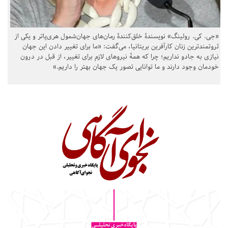
«جی. کی. رولینگ» نویسندهٔ خلق‌کنندهٔ رمان‌های جهان‌شمول هری‌پاتر و یکی از
ثروتمندترین زنان کارآفرین بریتانیا، می‌گفت: «ما برای تغییر دادن این جهان
نیازی به جادو نداریم؛ چرا که همهٔ نیروهای لازم برای تغییر، از قبل در درون
خودمان وجود دارند و ما توانایی تصور یک جهان بهتر را داریم.»