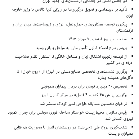
دو چالش اصلی در جانمایی آرامستان‌های جدید تهران
تأکید بر دیپلماسی و تعویق درگیری‌ها در رایزنی کایا کالاس با وزیر خارجه
ایران
پیگیری توسعه همکاری‌های حمل‌ونقل، انرژی و زیرساخت‌ها میان ایران و
ترکمنستان
صفحه اول روزنامه‌های 7 مرداد 1405
بررسی طرح اصلاح قانون تأمین مالی به مراحل پایانی رسید
از توسعه زنجیره اشتغال زنان و مشاغل خانگی تا استقرار نظام صلاحیت
حرفه‌ای در کشور
برگزاری نشست‌های تخصصی صنایع‌دستی در البرز؛ از «روح خیال» تا
«گل‌های همیشه بهار»
تخصیص ۲۰ میلیارد تومان برای درمان بیماران هموفیلی
برگزاری پویش «۴ کتاب، ۴ فصل» در مراکز کانون البرز
فراخوان نخستین مسابقه طراحی تمبر کودک منتشر شد
رئیس سازمان محیط‌زیست خواستار مداخله فوری مجلس برای جبران کمبود
نیروی انسانی شد
شتاب‌گیری پروژه ملی «جی‌نف» در روستاهای البرز با محوریت هم‌افزایی
دهیاران و پست