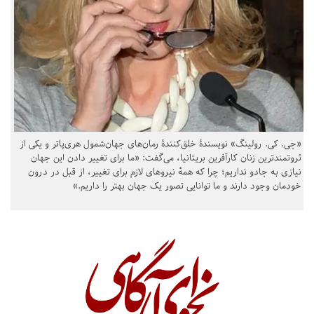
«جی. کی. رولینگ» نویسندهٔ خلق‌کنندهٔ رمان‌های جهان‌شمول هری‌پاتر و یکی از
ثروتمندترین زنان کارآفرین بریتانیا، می‌گفت: «ما برای تغییر دادن این جهان
نیازی به جادو نداریم؛ چرا که همهٔ نیروهای لازم برای تغییر، از قبل در درون
خودمان وجود دارند و ما توانایی تصور یک جهان بهتر را داریم.»