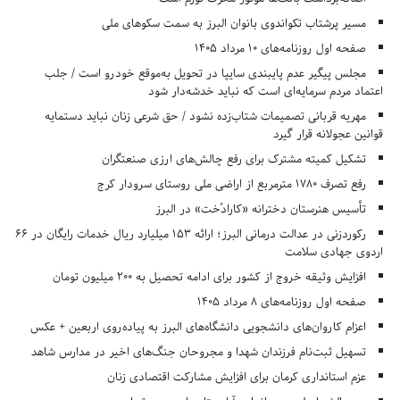
مسیر پرشتاب تکواندوی بانوان البرز به سمت سکوهای ملی
صفحه اول روزنامه‌های 10 مرداد 1405
مجلس پیگیر عدم پایبندی سایپا در تحویل به‌موقع خودرو است / جلب
اعتماد مردم سرمایه‌ای است که نباید خدشه‌دار شود
مهریه قربانی تصمیمات شتاب‌زده نشود / حق شرعی زنان نباید دستمایه
قوانین عجولانه قرار گیرد
تشکیل کمیته مشترک برای رفع چالش‌های ارزی صنعتگران
رفع تصرف ۱۷۸۰ مترمربع از اراضی ملی روستای سرودار کرج
تأسیس هنرستان دخترانه «کارادُخت» در البرز
رکوردزنی در عدالت درمانی البرز؛ ارائه ۱۵۳ میلیارد ریال خدمات رایگان در ۶۶
اردوی جهادی سلامت
افزایش وثیقه خروج از کشور برای ادامه تحصیل به ۲۰۰ میلیون تومان
صفحه اول روزنامه‌های 8 مرداد 1405
اعزام کاروان‌های دانشجویی دانشگاه‌های البرز به پیاده‌روی اربعین + عکس
تسهیل ثبت‌نام فرزندان شهدا و مجروحان جنگ‌های اخیر در مدارس شاهد
عزم استانداری کرمان برای افزایش مشارکت اقتصادی زنان