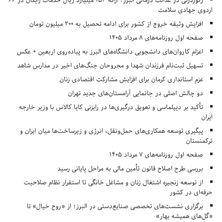
رکوردزنی در عدالت درمانی البرز؛ ارائه ۱۵۳ میلیارد ریال خدمات رایگان در ۶۶
اردوی جهادی سلامت
افزایش وثیقه خروج از کشور برای ادامه تحصیل به ۲۰۰ میلیون تومان
صفحه اول روزنامه‌های 8 مرداد 1405
اعزام کاروان‌های دانشجویی دانشگاه‌های البرز به پیاده‌روی اربعین + عکس
تسهیل ثبت‌نام فرزندان شهدا و مجروحان جنگ‌های اخیر در مدارس شاهد
عزم استانداری کرمان برای افزایش مشارکت اقتصادی زنان
دو چالش اصلی در جانمایی آرامستان‌های جدید تهران
تأکید بر دیپلماسی و تعویق درگیری‌ها در رایزنی کایا کالاس با وزیر خارجه
ایران
پیگیری توسعه همکاری‌های حمل‌ونقل، انرژی و زیرساخت‌ها میان ایران و
ترکمنستان
صفحه اول روزنامه‌های 7 مرداد 1405
بررسی طرح اصلاح قانون تأمین مالی به مراحل پایانی رسید
از توسعه زنجیره اشتغال زنان و مشاغل خانگی تا استقرار نظام صلاحیت
حرفه‌ای در کشور
برگزاری نشست‌های تخصصی صنایع‌دستی در البرز؛ از «روح خیال» تا
«گل‌های همیشه بهار»