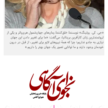
«جی. کی. رولینگ» نویسندهٔ خلق‌کنندهٔ رمان‌های جهان‌شمول هری‌پاتر و یکی از
ثروتمندترین زنان کارآفرین بریتانیا، می‌گفت: «ما برای تغییر دادن این جهان
نیازی به جادو نداریم؛ چرا که همهٔ نیروهای لازم برای تغییر، از قبل در درون
خودمان وجود دارند و ما توانایی تصور یک جهان بهتر را داریم.»