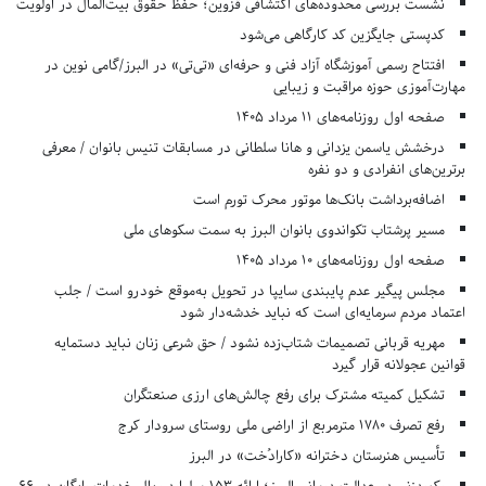
نشست بررسی محدوده‌های اکتشافی قزوین؛ حفظ حقوق بیت‌المال در اولویت
کدپستی جایگزین کد کارگاهی می‌شود
افتتاح رسمی آموزشگاه آزاد فنی و حرفه‌ای «تی‌تی» در البرز/گامی نوین در
مهارت‌آموزی حوزه مراقبت و زیبایی
صفحه اول روزنامه‌های 11 مرداد 1405
درخشش یاسمن یزدانی و هانا سلطانی در مسابقات تنیس بانوان / معرفی
برترین‌های انفرادی و دو نفره
اضافه‌برداشت بانک‌ها موتور محرک تورم است
مسیر پرشتاب تکواندوی بانوان البرز به سمت سکوهای ملی
صفحه اول روزنامه‌های 10 مرداد 1405
مجلس پیگیر عدم پایبندی سایپا در تحویل به‌موقع خودرو است / جلب
اعتماد مردم سرمایه‌ای است که نباید خدشه‌دار شود
مهریه قربانی تصمیمات شتاب‌زده نشود / حق شرعی زنان نباید دستمایه
قوانین عجولانه قرار گیرد
تشکیل کمیته مشترک برای رفع چالش‌های ارزی صنعتگران
رفع تصرف ۱۷۸۰ مترمربع از اراضی ملی روستای سرودار کرج
تأسیس هنرستان دخترانه «کارادُخت» در البرز