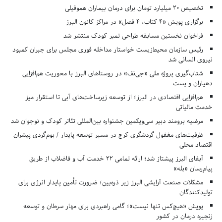
تخصیص ۲۰ میلیارد تومان برای درمان بیماران هموفیلی
برگزاری پویش «۴ کتاب، ۴ فصل» در مراکز کانون البرز
فراخوان نخستین مسابقه طراحی تمبر کودک منتشر شد
رئیس سازمان محیط‌زیست خواستار مداخله فوری مجلس برای جبران کمبود
نیروی انسانی شد
شتاب‌گیری پروژه ملی «جی‌نف» در روستاهای البرز با محوریت هم‌افزایی
دهیاران و پست
هم‌افزایی اقتصادی در البرز؛ از توسعه زیرساخت‌های آبی تا استقرار میز
خدمت مالیاتی
مرضیه برومند دبیر سی‌ویکمین جشنواره بین‌المللی تئاتر کودک و نوجوان شد
ظرفیت‌های مغفول گردشگری کرج در مسیر توسعه پایدار / بوم‌گردی پیشران
اقتصاد محلی
آبفای البرز پیشتاز شد؛ ارائه تمامی ۲۲ خدمت آب و فاضلاب از طریق
پیام‌رسان «بله»
مشکلات صنعت آرایشی البرز زیر ذره‌بین؛ ضرورت تأمین پایدار انرژی برای
تولیدکنندگان
پویش «هیچ‌کس تنها نیست»؛ گامی راهبردی برای مهار سرطان و توسعه
زنجیره درمان در کشور