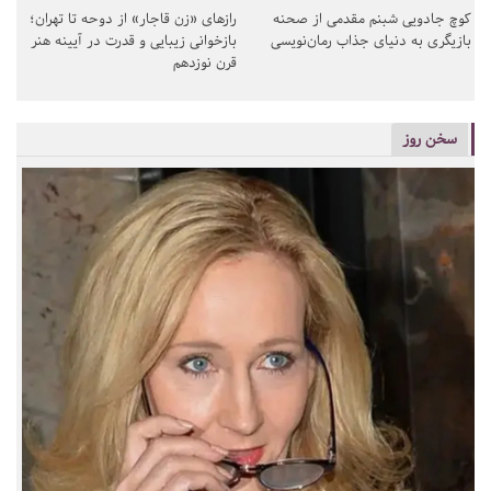
کوچ جادویی شبنم مقدمی از صحنه
رازهای «زن قاجار» از دوحه تا تهران؛
بازیگری به دنیای جذاب رمان‌نویسی
بازخوانی زیبایی و قدرت در آیینه هنر
قرن نوزدهم
سخن روز