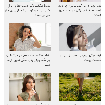
هنر پایداری در کمد لباس؛ چرا «مد
ارتباط شگفت‌انگیز دست‌خط با زوال
آهسته» انتخاب زنان هوشمند امروز
عقل؛ آیا نحوه نوشتن شما از پیری مغز
است؟
خبر می‌دهد؟
ترند میکروبیوم؛ راز جدید زیبایی و
نقطه عطف سلامت مغز در میانسالی؛
سلامت پوست
چرا نگاه جهان به یائسگی تغییر کرده
است؟