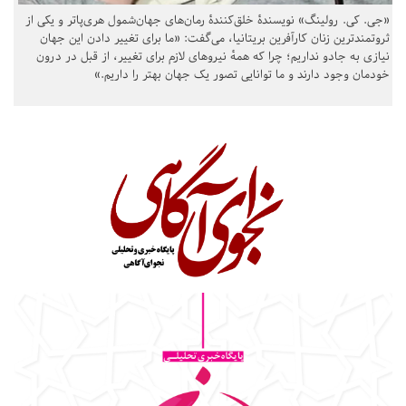
«جی. کی. رولینگ» نویسندهٔ خلق‌کنندهٔ رمان‌های جهان‌شمول هری‌پاتر و یکی از
ثروتمندترین زنان کارآفرین بریتانیا، می‌گفت: «ما برای تغییر دادن این جهان
نیازی به جادو نداریم؛ چرا که همهٔ نیروهای لازم برای تغییر، از قبل در درون
خودمان وجود دارند و ما توانایی تصور یک جهان بهتر را داریم.»