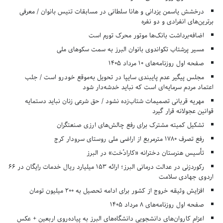
درخشش یاسمن یزدانی و هانا سلطانی در مسابقات تنیس بانوان / معرفی
برترین‌های انفرادی و دو نفره
اضافه‌برداشت بانک‌ها موتور محرک تورم است
مسیر پرشتاب تکواندوی بانوان البرز به سمت سکوهای ملی
صفحه اول روزنامه‌های 10 مرداد 1405
مجلس پیگیر عدم پایبندی سایپا در تحویل به‌موقع خودرو است / جلب
اعتماد مردم سرمایه‌ای است که نباید خدشه‌دار شود
مهریه قربانی تصمیمات شتاب‌زده نشود / حق شرعی زنان نباید دستمایه
قوانین عجولانه قرار گیرد
تشکیل کمیته مشترک برای رفع چالش‌های ارزی صنعتگران
رفع تصرف ۱۷۸۰ مترمربع از اراضی ملی روستای سرودار کرج
تأسیس هنرستان دخترانه «کارادُخت» در البرز
رکوردزنی در عدالت درمانی البرز؛ ارائه ۱۵۳ میلیارد ریال خدمات رایگان در ۶۶
اردوی جهادی سلامت
افزایش وثیقه خروج از کشور برای ادامه تحصیل به ۲۰۰ میلیون تومان
صفحه اول روزنامه‌های 8 مرداد 1405
اعزام کاروان‌های دانشجویی دانشگاه‌های البرز به پیاده‌روی اربعین + عکس