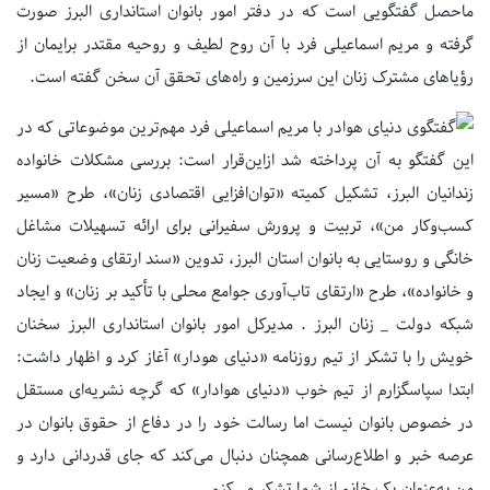
ماحصل گفتگویی است که در دفتر امور بانوان استانداری البرز صورت
گرفته و مریم اسماعیلی فرد با آن روح لطیف و روحیه مقتدر برایمان از
رؤیاهای مشترک زنان این سرزمین و راه‌های تحقق آن سخن گفته است.
مهم‌ترین موضوعاتی که در
این گفتگو به آن پرداخته شد ازاین‌قرار است: بررسی مشکلات خانواده
زندانیان البرز، تشکیل کمیته «توان‌افزایی اقتصادی زنان»، طرح «مسیر
کسب‌وکار من»، تربیت و پرورش سفیرانی برای ارائه تسهیلات مشاغل
خانگی و روستایی به بانوان استان البرز، تدوین «سند ارتقای وضعیت زنان
و خانواده»، طرح «ارتقای تاب‌آوری جوامع محلی با تأکید بر زنان» و ایجاد
شبکه دولت _ زنان البرز . مدیرکل امور بانوان استانداری البرز سخنان
خویش را با تشکر از تیم روزنامه «دنیای هودار» آغاز کرد و اظهار داشت:
ابتدا سپاسگزارم از تیم خوب «دنیای هوادار» که گرچه نشریه‌ای مستقل
در خصوص بانوان نیست اما رسالت خود را در دفاع از حقوق بانوان در
عرصه خبر و اطلاع‌رسانی همچنان دنبال می‌کند که جای قدردانی دارد و
من به‌عنوان یک خانم از شما تشکر می‌کنم.