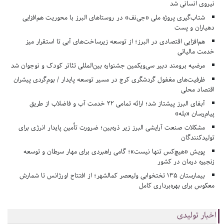
نیروی انسانی شد
شتاب‌گیری پروژه ملی «جی‌نف» در روستاهای البرز با محوریت هم‌افزایی
دهیاران و پست
هم‌افزایی اقتصادی در البرز؛ از توسعه زیرساخت‌های آبی تا استقرار میز
خدمت مالیاتی
مرضیه برومند دبیر سی‌ویکمین جشنواره بین‌المللی تئاتر کودک و نوجوان شد
ظرفیت‌های مغفول گردشگری کرج در مسیر توسعه پایدار / بوم‌گردی پیشران
اقتصاد محلی
آبفای البرز پیشتاز شد؛ ارائه تمامی ۲۲ خدمت آب و فاضلاب از طریق
پیام‌رسان «بله»
مشکلات صنعت آرایشی البرز زیر ذره‌بین؛ ضرورت تأمین پایدار انرژی برای
تولیدکنندگان
پویش «هیچ‌کس تنها نیست»؛ گامی راهبردی برای مهار سرطان و توسعه
زنجیره درمان در کشور
بیمارستان ۱۳۵ تختخوابی ولیعصر کمالشهر؛ از افتتاح اورژانس تا شمارش
معکوس برای بهره‌برداری کامل
اخبار تولیدی