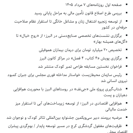
صفحه اول روزنامه‌های 7 مرداد 1405
بررسی طرح اصلاح قانون تأمین مالی به مراحل پایانی رسید
از توسعه زنجیره اشتغال زنان و مشاغل خانگی تا استقرار نظام صلاحیت
حرفه‌ای در کشور
برگزاری نشست‌های تخصصی صنایع‌دستی در البرز؛ از «روح خیال» تا
«گل‌های همیشه بهار»
تخصیص ۲۰ میلیارد تومان برای درمان بیماران هموفیلی
برگزاری پویش «۴ کتاب، ۴ فصل» در مراکز کانون البرز
فراخوان نخستین مسابقه طراحی تمبر کودک منتشر شد
رئیس سازمان محیط‌زیست خواستار مداخله فوری مجلس برای جبران کمبود
نیروی انسانی شد
شتاب‌گیری پروژه ملی «جی‌نف» در روستاهای البرز با محوریت هم‌افزایی
دهیاران و پست
هم‌افزایی اقتصادی در البرز؛ از توسعه زیرساخت‌های آبی تا استقرار میز
خدمت مالیاتی
مرضیه برومند دبیر سی‌ویکمین جشنواره بین‌المللی تئاتر کودک و نوجوان شد
ظرفیت‌های مغفول گردشگری کرج در مسیر توسعه پایدار / بوم‌گردی پیشران
اقتصاد محلی