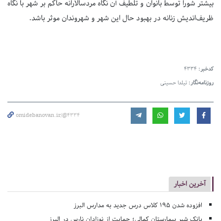
بیشتر شورا توسط بانوان و تلطیف آن نگاه مردسالارانه حاکم بر شهر با نگاه
ظریف‌اندیش زنانه در بهبود حال این شهر و شهروندان موثر باشد.
کدخبر:
4334
روزنامه‌نگار:
تیلدا حسینی
omidebanovan.ir/@4334
آخرین اخبار
افزوده شدن ۱۹۵ کلاس درس جدید به مدارس البرز
بانک شیر بیمارستان کمالی؛ حمایت از نوزادان نارس در البرز