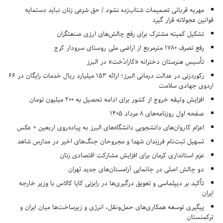
مهریه قربانی تصمیمات شتاب‌زده نشود / حق شرعی زنان نباید دستمایه
قوانین عجولانه قرار گیرد
تشکیل کمیته مشترک برای رفع چالش‌های ارزی صنعتگران
رفع تصرف ۱۷۸۰ مترمربع از اراضی ملی روستای سرودار کرج
تأسیس هنرستان دخترانه «کارادُخت» در البرز
رکوردزنی در عدالت درمانی البرز؛ ارائه ۱۵۳ میلیارد ریال خدمات رایگان در ۶۶
اردوی جهادی سلامت
افزایش وثیقه خروج از کشور برای ادامه تحصیل به ۲۰۰ میلیون تومان
صفحه اول روزنامه‌های 8 مرداد 1405
اعزام کاروان‌های دانشجویی دانشگاه‌های البرز به پیاده‌روی اربعین + عکس
تسهیل ثبت‌نام فرزندان شهدا و مجروحان جنگ‌های اخیر در مدارس شاهد
عزم استانداری کرمان برای افزایش مشارکت اقتصادی زنان
دو چالش اصلی در جانمایی آرامستان‌های جدید تهران
تأکید بر دیپلماسی و تعویق درگیری‌ها در رایزنی کایا کالاس با وزیر خارجه
ایران
پیگیری توسعه همکاری‌های حمل‌ونقل، انرژی و زیرساخت‌ها میان ایران و
ترکمنستان