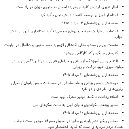
قطار شهری فردیس کلید می‌خورد؛ اتصال به متروی تهران در راه است
استاندار البرز بر توسعه اقتصاد دانش‌بنیان تأکید کرد
صفحه اول روزنامه‌های 14 مرداد 1405
استفاده از ظرفیت همه جریان‌های سیاسی؛ تأکید استانداری البرز بر نقش
احزاب
نشست بررسی محدوده‌های اکتشافی قزوین؛ حفظ حقوق بیت‌المال در اولویت
کدپستی جایگزین کد کارگاهی می‌شود
افتتاح رسمی آموزشگاه آزاد فنی و حرفه‌ای «تی‌تی» در البرز/گامی نوین در
مهارت‌آموزی حوزه مراقبت و زیبایی
صفحه اول روزنامه‌های 11 مرداد 1405
درخشش یاسمن یزدانی و هانا سلطانی در مسابقات تنیس بانوان / معرفی
برترین‌های انفرادی و دو نفره
اضافه‌برداشت بانک‌ها موتور محرک تورم است
مسیر پرشتاب تکواندوی بانوان البرز به سمت سکوهای ملی
صفحه اول روزنامه‌های 10 مرداد 1405
مجلس پیگیر عدم پایبندی سایپا در تحویل به‌موقع خودرو است / جلب
اعتماد مردم سرمایه‌ای است که نباید خدشه‌دار شود