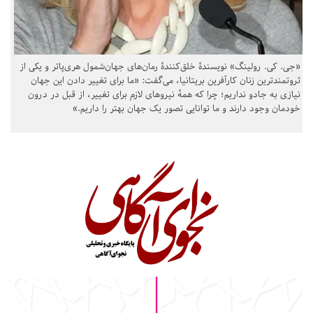
«جی. کی. رولینگ» نویسندهٔ خلق‌کنندهٔ رمان‌های جهان‌شمول هری‌پاتر و یکی از
ثروتمندترین زنان کارآفرین بریتانیا، می‌گفت: «ما برای تغییر دادن این جهان
نیازی به جادو نداریم؛ چرا که همهٔ نیروهای لازم برای تغییر، از قبل در درون
خودمان وجود دارند و ما توانایی تصور یک جهان بهتر را داریم.»