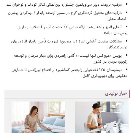
مرضیه برومند دبیر سی‌ویکمین جشنواره بین‌المللی تئاتر کودک و نوجوان شد
ظرفیت‌های مغفول گردشگری کرج در مسیر توسعه پایدار / بوم‌گردی پیشران
اقتصاد محلی
آبفای البرز پیشتاز شد؛ ارائه تمامی ۲۲ خدمت آب و فاضلاب از طریق
پیام‌رسان «بله»
مشکلات صنعت آرایشی البرز زیر ذره‌بین؛ ضرورت تأمین پایدار انرژی برای
تولیدکنندگان
پویش «هیچ‌کس تنها نیست»؛ گامی راهبردی برای مهار سرطان و توسعه
زنجیره درمان در کشور
بیمارستان ۱۳۵ تختخوابی ولیعصر کمالشهر؛ از افتتاح اورژانس تا شمارش
معکوس برای بهره‌برداری کامل
اخبار تولیدی