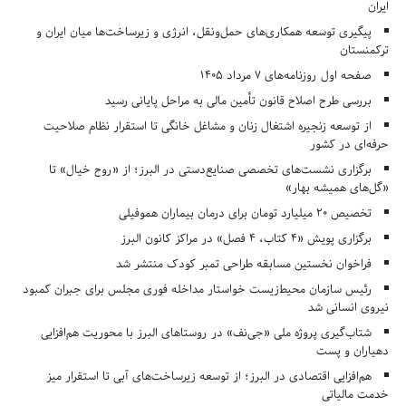
ایران
پیگیری توسعه همکاری‌های حمل‌ونقل، انرژی و زیرساخت‌ها میان ایران و
ترکمنستان
صفحه اول روزنامه‌های 7 مرداد 1405
بررسی طرح اصلاح قانون تأمین مالی به مراحل پایانی رسید
از توسعه زنجیره اشتغال زنان و مشاغل خانگی تا استقرار نظام صلاحیت
حرفه‌ای در کشور
برگزاری نشست‌های تخصصی صنایع‌دستی در البرز؛ از «روح خیال» تا
«گل‌های همیشه بهار»
تخصیص ۲۰ میلیارد تومان برای درمان بیماران هموفیلی
برگزاری پویش «۴ کتاب، ۴ فصل» در مراکز کانون البرز
فراخوان نخستین مسابقه طراحی تمبر کودک منتشر شد
رئیس سازمان محیط‌زیست خواستار مداخله فوری مجلس برای جبران کمبود
نیروی انسانی شد
شتاب‌گیری پروژه ملی «جی‌نف» در روستاهای البرز با محوریت هم‌افزایی
دهیاران و پست
هم‌افزایی اقتصادی در البرز؛ از توسعه زیرساخت‌های آبی تا استقرار میز
خدمت مالیاتی