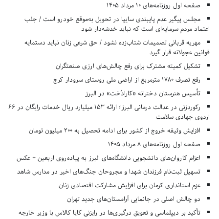
صفحه اول روزنامه‌های 10 مرداد 1405
مجلس پیگیر عدم پایبندی سایپا در تحویل به‌موقع خودرو است / جلب
اعتماد مردم سرمایه‌ای است که نباید خدشه‌دار شود
مهریه قربانی تصمیمات شتاب‌زده نشود / حق شرعی زنان نباید دستمایه
قوانین عجولانه قرار گیرد
تشکیل کمیته مشترک برای رفع چالش‌های ارزی صنعتگران
رفع تصرف ۱۷۸۰ مترمربع از اراضی ملی روستای سرودار کرج
تأسیس هنرستان دخترانه «کارادُخت» در البرز
رکوردزنی در عدالت درمانی البرز؛ ارائه ۱۵۳ میلیارد ریال خدمات رایگان در ۶۶
اردوی جهادی سلامت
افزایش وثیقه خروج از کشور برای ادامه تحصیل به ۲۰۰ میلیون تومان
صفحه اول روزنامه‌های 8 مرداد 1405
اعزام کاروان‌های دانشجویی دانشگاه‌های البرز به پیاده‌روی اربعین + عکس
تسهیل ثبت‌نام فرزندان شهدا و مجروحان جنگ‌های اخیر در مدارس شاهد
عزم استانداری کرمان برای افزایش مشارکت اقتصادی زنان
دو چالش اصلی در جانمایی آرامستان‌های جدید تهران
تأکید بر دیپلماسی و تعویق درگیری‌ها در رایزنی کایا کالاس با وزیر خارجه