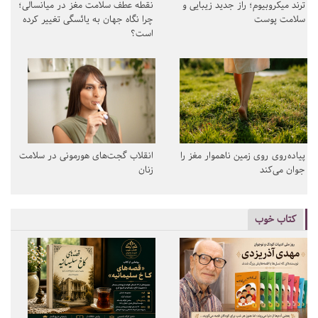
ترند میکروبیوم؛ راز جدید زیبایی و
نقطه عطف سلامت مغز در میانسالی؛
سلامت پوست
چرا نگاه جهان به یائسگی تغییر کرده
است؟
پیاده‌روی روی زمین ناهموار مغز را
انقلاب گجت‌های هورمونی در سلامت
جوان می‌کند
زنان
کتاب خوب