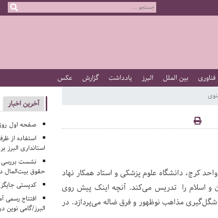
 فناوری
بین الملل
البرز
یادداشت
گزارش
عکس
نوی
آخرین اخبار
صفحه اول روزنامه‌های 
استفاده از ظر
استانداری البرز ب
نشست بررسی م
حقوق بیت‌المال در
واحد کرج، دانشگاه علوم پزشکی و استاد همکار نهاد
کدپستی جایگزی
ن و اسلام را تدریس می‌کند. آنچه اینک پیش روی
افتتاح رسمی آم
گل‌گیری مذاهب نوظهور و فرق ضاله می‌پردازد. در
البرز/گامی نوین در