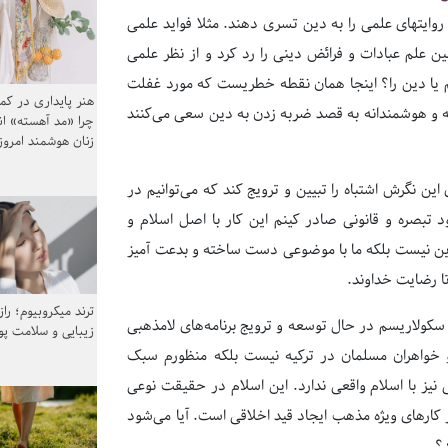
وایتهای علمی را به دین تسری دهند. مثلا فواید علمی
ن علم عبادات و فرائض دینی را رد کرد و از نظر علمی
یریم یا دین را؟ اینجا همان نقطه خطریست که مورد غفلت
هنر پایداری در کم
ندانه و هوشمندانه به قصد ضربه زدن به دین سعی می‌کنند
چرا «مد آهسته» ا
زنان هوشمند امرو
ن نگرش اشتباه را تبیین و ترویج کند که می‌توانیم در
تبصره و قانونی صادر کینم این کار با اصل اسلام و
 دین نیست بلکه ما با موضوعی دست ساخته و بدعت آمیز
ا رضایت خداوند.
ترند میکروبیوم؛ را
 سکولاریسم در حال توسعه و ترویج برنامه‌های لامذهبی
زیبایی و سلامت پ
ن و خواهران مسلمان در ترکیه نیست بلکه منظورم سبک
نیز با اسلام واقعی ندارد. این اسلام در حقیقت نوعی
کارهای ویژه مذهب ایجاد قید اخلاقی است. آیا می‌شود
د؟