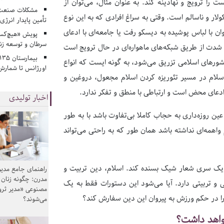
ا ترویج و نهادینه کند. به عنوان مثال، می‌توان از
مشکلات صنعت آ
ولار و ناسالم است. وقتی به سراغ افرادی که به این نوع
تأمین پایدار انرژی
ن با لباس پوشیده به دیسکو رفت یا جامعه‌ای با ادعای
پویش «هیچ‌کس 
سرطان و توسعه زن
 شدت از طریق شبکه‌های ماهواره‌ای در حال ترویج است
کشورهای اسلامی تزریق می‌شود، به گونه ایست که انواع
اورژانس تا شمارش 
 اسلام در مسیر تئوریزه کردن اسلام مجعول، دروغین و
ای محض است و ارتباطی با منطق و تفکر ندارد.
اخبار تولیدی
عین روزه‌داری به حجاب کاملا بی‌تفاوت باشد با به طور
 واهمه‌ای نداشته باشد همان طور که به راحتی می‌تواند
ه یک سری شعار شیک بسنده کند. اسلام، دین تربیت و
راهنمای جامع مدیر
مدرن: چگونه زنان
ی و تربیتی دارد. آیا می‌شود این دستورات فقط به یک
مصنوعی «مدیر ثر
ز را در حکم ورزش به پیروان این دین سفارش کند؟
می‌شوند؟
واهد داشت؟