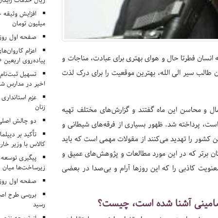
ریال خدمات رایگان در ۶۶ اردوی جها
میلیون تومان
صفحه اول روزنامه‌های 
اعزام کاروان‌ها
 انسان فطرتا حال و هوای بهتری برای عبادت، مناجات و
پیاده‌روی اربعین 
 طالب سیر الی الله، بهترین موقعیت را برای درک لذت
تسهیل ثبت‌نام
اخیر در مدارس شا
عزم استانداری
زنان
عمال و محاسن این ماه گفتند و گزارش‌های مختلف تهیه
دو چالش اصلی 
 است، پرداخته شد. ظهور بسیاری از فرقه‌های شیطانی و
تأکید بر دیپلما
 کشور را تهدید می‌کنند از مقولات مهمی است که باید
کالاس با وزیر خارج
گان برتر که در این مورد مطالعات و پژوهش‌های عمیق و
پیگیری توسعه 
زیرساخت‌ها میان ا
معنویت کاذبی را که این روزها آرام و بی‌صدا در بعضی
صفحه اول روزنامه‌های 
بررسی طرح اصلا
مضامینی آشنا شده است، چیست؟
رسید