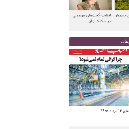
 ناهموار
انقلاب گجت‌های هورمونی
در سلامت زنان
عات
د 1405
صفحه اول روزنامه‌های 14 مرداد 1405