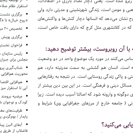
از توسعه زنجیر
برو شده است. یعنی دچار تضاد بارزی در اعتقادات،
استقرار نظام صلا
هبی و مومن است، زندگی شهرنشینی و مدرنی دارد ولی
برگزاری نشست‌
ح نشان می‌دهد که انسانها دچار کنش‌ها و واکنش‌های
«روح خیال» تا «گ
که در کلانشهری مثل کرج که دارای بافت خاص است،
تخصیص ۲۰ میلیارد تومان برای درمان بیماران هموفیلی
برگزاری پویش «۴ کتاب، ۴ فصل» در مراکز کانون ا
فراخوان نخستی
با آن روبروست، بیشتر توضیح دهید:
رئیس سازمان م
ساس می‌کنند در مورد یک موضوع واحد در دو وضعیت
مجلس برای جبران 
گانه است. انسان هم کششی به سمت مدرنیته دارد، هم
شتاب‌گیری پروژ
محوریت هم‌افزایی 
 و پاکی زندگی روستایی است. در نتبجه به رفتارهایی
هم‌افزایی اقتص
مسائل دینی و فرهنگی است. در این بین دین بیشتر از
آبی تا استقرار میز
دوگونه و وارونه شود که اصالتا آسیب دیده است. زیرا
مرضیه برومند د
کودک و نوجوان ش
نی ( جامعه خارج از مرزهای جغرافیایی وی) شرایط و
ظرفیت‌های مغ
پایدار / بوم‌گردی 
ابی می‌کنید؟
فاضلاب از طریق پی