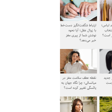
د لباس؛
ارتباط شگفت‌انگیز دست‌خط
نتخاب
با زوال عقل؛ آیا نحوه
ز است؟
نوشتن شما از پیری مغز
خبر می‌دهد؟
ز جدید
نقطه عطف سلامت مغز در
وست
میانسالی؛ چرا نگاه جهان به
یائسگی تغییر کرده است؟