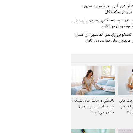
رایشی البرز زیر ذره‌بین؛ ضرورت
 برای تولیدکنندگان
تنها نیست»؛ گامی راهبردی برای مهار
جیره درمان در کشور
بیمارستان ۱۳۵ تختخوابی ولیعصر کمالشهر؛ از افتتاح
معکوس برای بهره‌برداری کامل
یت مالی
یائسگی و چالش‌های شبانه؛
 با هوش
چرا خواب در این دوران
وت»
دشوار می‌شود؟