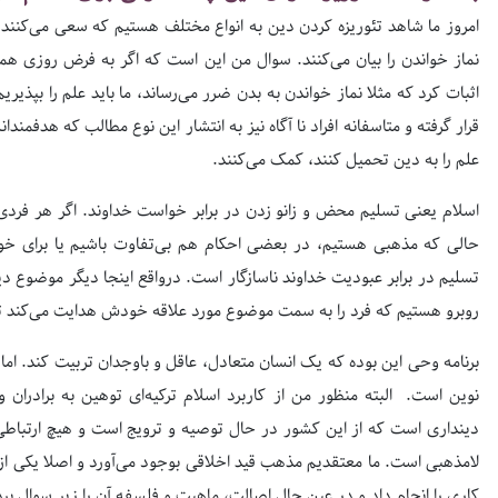
امروز ما شاهد تئوریزه کردن دین به انواع مختلف هستیم که سعی می‌کنند ر
نماز خواندن را بیان می‌کنند. سوال من این است که اگر به فرض روزی همی
اثبات کرد که مثلا نماز خواندن به بدن ضرر می‌رساند، ما باید علم را بپذ
قرار گرفته و متاسفانه افراد نا آگاه نیز به انتشار این نوع مطالب که هدفم
علم را به دین تحمیل کنند، کمک می‌کنند.
اسلام یعنی تسلیم محض و زانو زدن در برابر خواست خداوند. اگر هر فردی ای
حالی که مذهبی هستیم، در بعضی احکام هم بی‌تفاوت باشیم یا برای خود 
تسلیم در برابر عبودیت خداوند ناسازگار است. درواقع اینجا دیگر موضوع
روبرو هستیم که فرد را به سمت موضوع مورد علاقه خودش هدایت می‌کند ت
برنامه وحی این بوده که یک انسان متعادل، عاقل و باوجدان تربیت کند. اما
نوین است. البته منظور من از کاربرد اسلام ترکیه‌ای توهین به برادرا
دینداری است که از این کشور در حال توصیه و ترویج است و هیچ ارتباطی 
لامذهبی است. ما معتقدیم مذهب قید اخلاقی بوجود می‌آورد و اصلا یکی از 
کاری را انجام داد و در عین حال اصالت، ماهیت و فلسفه آن را زیر سوال بر