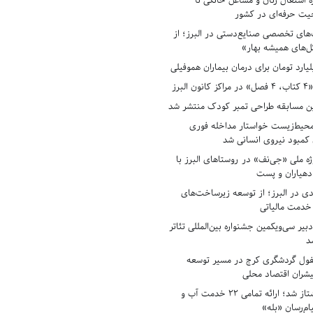
ه اشتغال زنان و مشاغل خانگی تا
حیت حرفه‌ای در کشور
های تخصصی صنایع‌دستی در البرز؛ از
ل‌های همیشه بهار»
لبرز
ن مسابقه طراحی تمبر کودک منتشر شد
حیط‌زیست خواستار مداخله فوری
کمبود نیروی انسانی شد
ه ملی «جی‌نف» در روستاهای البرز با
دهیاران و پست
ادی در البرز؛ از توسعه زیرساخت‌های
 خدمت مالیاتی
بیر سی‌ویکمین جشنواره بین‌المللی تئاتر
د
فول گردشگری کرج در مسیر توسعه
پیشران اقتصاد محلی
آبفای البرز پیشتاز شد؛ ارائه تمامی ۲۲ خدمت آب و
ام‌رسان «بله»