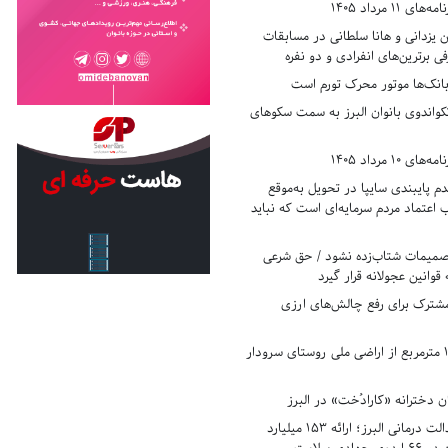
11 مرداد 1405
زدانی و هانا سلطانی در مسابقات
ی برترین‌های انفرادی و دو نفره
بانک‌ها موتور محرک تورم است
کواندوی بانوان البرز به سمت سکوهای
10 مرداد 1405
 پایبندی سایپا در تحویل به‌موقع
عتماد مردم سرمایه‌ای است که نباید
تصمیمات شتاب‌زده نشود / حق شرعی
 قوانین عجولانه قرار گیرد
شترک برای رفع چالش‌های ارزی
رفع تصرف ۱۷۸۰ مترمربع از اراضی ملی روستای سرودار
 دخترانه «کارادُخت» در البرز
رکوردزنی در عدالت درمانی البرز؛ ارائه ۱۵۳ میلیارد