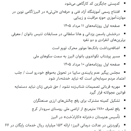
کدپستی جایگزین کد کارگاهی می‌شود
افتتاح رسمی آموزشگاه آزاد فنی و حرفه‌ای «تی‌تی» در البرز/گامی نوین در
مهارت‌آموزی حوزه مراقبت و زیبایی
صفحه اول روزنامه‌های 11 مرداد 1405
درخشش یاسمن یزدانی و هانا سلطانی در مسابقات تنیس بانوان / معرفی
برترین‌های انفرادی و دو نفره
اضافه‌برداشت بانک‌ها موتور محرک تورم است
مسیر پرشتاب تکواندوی بانوان البرز به سمت سکوهای ملی
صفحه اول روزنامه‌های 10 مرداد 1405
مجلس پیگیر عدم پایبندی سایپا در تحویل به‌موقع خودرو است / جلب
اعتماد مردم سرمایه‌ای است که نباید خدشه‌دار شود
مهریه قربانی تصمیمات شتاب‌زده نشود / حق شرعی زنان نباید دستمایه
قوانین عجولانه قرار گیرد
تشکیل کمیته مشترک برای رفع چالش‌های ارزی صنعتگران
رفع تصرف ۱۷۸۰ مترمربع از اراضی ملی روستای سرودار کرج
تأسیس هنرستان دخترانه «کارادُخت» در البرز
رکوردزنی در عدالت درمانی البرز؛ ارائه ۱۵۳ میلیارد ریال خدمات رایگان در ۶۶