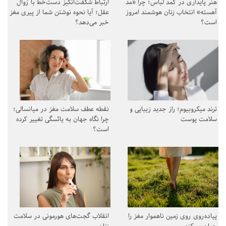
هنر پایداری در کمد لباس؛ چرا «مد
ارتباط شگفت‌انگیز دست‌خط با زوال
آهسته» انتخاب زنان هوشمند امروز
عقل؛ آیا نحوه نوشتن شما از پیری مغز
است؟
خبر می‌دهد؟
ترند میکروبیوم؛ راز جدید زیبایی و
نقطه عطف سلامت مغز در میانسالی؛
سلامت پوست
چرا نگاه جهان به یائسگی تغییر کرده
است؟
پیاده‌روی روی زمین ناهموار مغز را
انقلاب گجت‌های هورمونی در سلامت