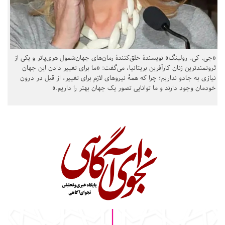
«جی. کی. رولینگ» نویسندهٔ خلق‌کنندهٔ رمان‌های جهان‌شمول هری‌پاتر و یکی از
ثروتمندترین زنان کارآفرین بریتانیا، می‌گفت: «ما برای تغییر دادن این جهان
نیازی به جادو نداریم؛ چرا که همهٔ نیروهای لازم برای تغییر، از قبل در درون
خودمان وجود دارند و ما توانایی تصور یک جهان بهتر را داریم.»