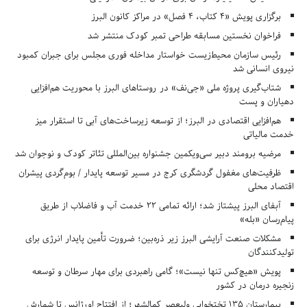
برگزاری پویش «۴ کتاب، ۴ فصل» در مراکز کانون البرز
فراخوان نخستین مسابقه طراحی تمبر کودک منتشر شد
رئیس سازمان محیط‌زیست خواستار مداخله فوری مجلس برای جبران کمبود
نیروی انسانی شد
شتاب‌گیری پروژه ملی «جی‌نف» در روستاهای البرز با محوریت هم‌افزایی
دهیاران و پست
هم‌افزایی اقتصادی در البرز؛ از توسعه زیرساخت‌های آبی تا استقرار میز
خدمت مالیاتی
مرضیه برومند دبیر سی‌ویکمین جشنواره بین‌المللی تئاتر کودک و نوجوان شد
ظرفیت‌های مغفول گردشگری کرج در مسیر توسعه پایدار / بوم‌گردی پیشران
اقتصاد محلی
آبفای البرز پیشتاز شد؛ ارائه تمامی ۲۲ خدمت آب و فاضلاب از طریق
پیام‌رسان «بله»
مشکلات صنعت آرایشی البرز زیر ذره‌بین؛ ضرورت تأمین پایدار انرژی برای
تولیدکنندگان
پویش «هیچ‌کس تنها نیست»؛ گامی راهبردی برای مهار سرطان و توسعه
زنجیره درمان در کشور
بیمارستان ۱۳۵ تختخوابی ولیعصر کمالشهر؛ از افتتاح اورژانس تا شمارش