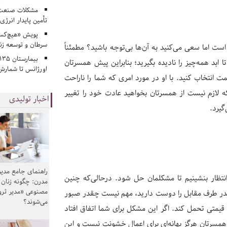
مشکلات صنعت آ
تأمین پایدار انرژی
پویش «هیچ‌کس 
سرطان و توسعه زن
 است اما سعی می‌کنید به آن‌ها بی‌توجه باشید؟ مطمئناً
ا ابد همه‌چیز را نادیده بگیرید؛ بنابراین پیش همسرتان
اورژانس تا شمارش 
مت انتخاب کنید. با او در مورد امری که شما را ناراحت
ه لازم نیست از همسرتان بخواهید عادت خود را تغییر
اخبار تولیدی
گیرد.
راهنمای جامع مدیر
تظار بنشینیم تا مشکلمان حل شود. درحالی‌که چنین
مدرن: چگونه زنان
مصنوعی «مدیر ثر
در طرف مقابل را دوست دارید، مهم نیست چقدر صبور
می‌شوند؟
متی تحمل کند. اگر این مشکل برای شما اتفاق افتاد
 همسرتان هرگز بهانه‌ای برای اعمال خشونت نیست و این