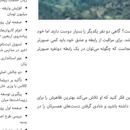
ریال خدمات رایگان در ۶۶ اردوی جها
میلیون تومان
صفحه اول روزنامه‌های 
اعزام کاروان‌ها
ست؟ گاهی دو نفر یکدیگر را بسیار دوست دارند اما خود
پیاده‌روی اربعین 
 بکشد. برای مراقبت از رابطه و عشق خود باید کمی صبورتر
تسهیل ثبت‌نام
جاست که چگونه می‌توان در یک رابطه دونفره صبورتر
اخیر در مدارس شا
عزم استانداری
زنان
دو چالش اصلی 
تأکید بر دیپلما
کالاس با وزیر خارج
پیگیری توسعه 
ن فکر کنید که او تلاش می‌کند بهترین ظاهرش را برای
زیرساخت‌ها میان ا
 داشته باشید و شادی گرفتن دست‌های همسرتان را در
صفحه اول روزنامه‌های 
بررسی طرح اصلا
رسید