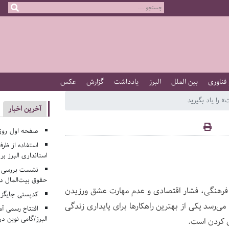
 فناوری
بین الملل
البرز
یادداشت
گزارش
عکس
 را یاد بگیرید
آخرین اخبار
صفحه اول روزنامه‌های 
استفاده از ظر
استانداری البرز ب
نشست بررسی م
حقوق بیت‌المال در
ف فرهنگی، فشار اقتصادی و عدم مهارت عشق ورزیدن
کدپستی جایگزی
می‌رسد یکی از بهترین راهکارها برای پایداری زندگی
افتتاح رسمی آم
البرز/گامی نوین در
ی کردن است.