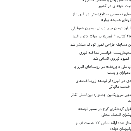
ه اشتغال زنان و مشاغل خانگی تا
حیت حرفه‌ای در کشور
های تخصصی صنایع‌دستی در البرز؛ از
ل‌های همیشه بهار»
لبرز
ن مسابقه طراحی تمبر کودک منتشر شد
حیط‌زیست خواستار مداخله فوری
کمبود نیروی انسانی شد
ه ملی «جی‌نف» در روستاهای البرز با
دهیاران و پست
ادی در البرز؛ از توسعه زیرساخت‌های
 خدمت مالیاتی
بیر سی‌ویکمین جشنواره بین‌المللی تئاتر
د
فول گردشگری کرج در مسیر توسعه
پیشران اقتصاد محلی
آبفای البرز پیشتاز شد؛ ارائه تمامی ۲۲ خدمت آب و
ام‌رسان «بله»