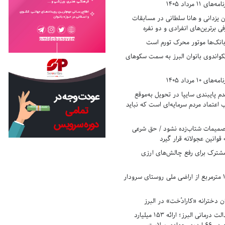
11 مرداد 1405
زدانی و هانا سلطانی در مسابقات
ی برترین‌های انفرادی و دو نفره
بانک‌ها موتور محرک تورم است
کواندوی بانوان البرز به سمت سکوهای
10 مرداد 1405
 پایبندی سایپا در تحویل به‌موقع
عتماد مردم سرمایه‌ای است که نباید
تصمیمات شتاب‌زده نشود / حق شرعی
 قوانین عجولانه قرار گیرد
شترک برای رفع چالش‌های ارزی
رفع تصرف ۱۷۸۰ مترمربع از اراضی ملی روستای سرودار
 دخترانه «کارادُخت» در البرز
رکوردزنی در عدالت درمانی البرز؛ ارائه ۱۵۳ میلیارد