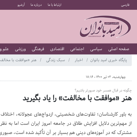
فارسی
ارتباط با ما
درباره ما
آرشیو
صفحه اصلی
سیاسی
اجتماعی
اقتصادی
فرهنگی
ورزشی
علم و
پایگاه خبری امید بانوان
اخبار
سبک زندگی
هنر «موافقت با مخالفت»
چهارشنبه، 02 تیر 1400 - 18:16
چگونه در قبال همسر خود صبورتر باشیم؟
هنر «موافقت با مخالفت» را یاد بگیرید
به باور کارشناسان؛ تفاوت‌های شخصیتی، ازدواج‌های عجولانه، اختلا
از مهم‌ترین دلایل افزایش طلاق در جامعه امروز ایران است اما به نظر 
مشترک که در آموزه‌های دینی هم بسیار بر آن تأکید شده است، صبور