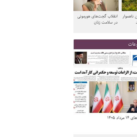
 ناهموار
انقلاب گجت‌های هورمونی
در سلامت زنان
عات
د 1405
صفحه اول روزنامه‌های 14 مرداد 1405