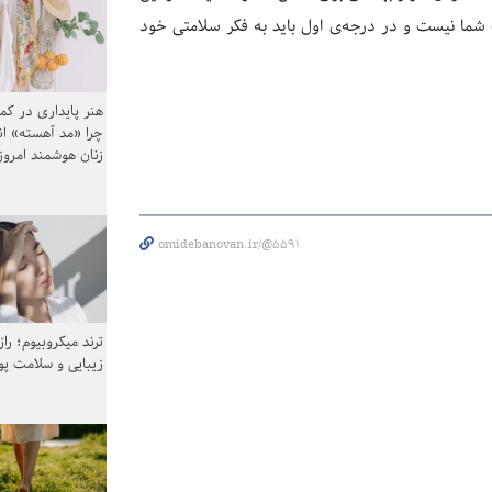
 شما نیست و در درجه‌ی اول باید به فکر سلامتی خود
هنر پایداری در کم
چرا «مد آهسته» ا
زنان هوشمند امرو
omidebanovan.ir/@5591
ترند میکروبیوم؛ را
زیبایی و سلامت پ