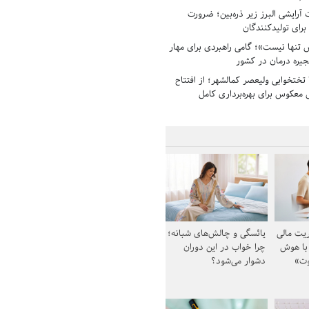
رایشی البرز زیر ذره‌بین؛ ضرورت
 برای تولیدکنندگان
تنها نیست»؛ گامی راهبردی برای مهار
جیره درمان در کشور
بیمارستان ۱۳۵ تختخوابی ولیعصر کمالشهر؛ از افتتاح
معکوس برای بهره‌برداری کامل
یت مالی
یائسگی و چالش‌های شبانه؛
 با هوش
چرا خواب در این دوران
وت»
دشوار می‌شود؟