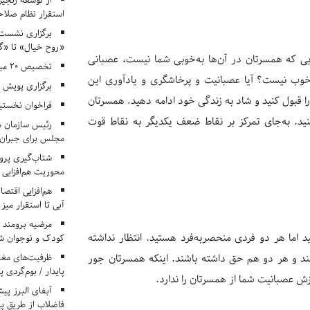
از توسعه زنجیر
استقرار نظام صلا
برگزاری نشست‌
«روح خیال» تا «گ
ی که همسرتان در آن‌ها به‌خوبی شما نیست، عصبانی
تخصیص ۲۰ میلیارد تومان برای درمان بیماران هموفیلی
 خوب نیست؟ آیا عصبانیت و پرخاشگری و یادآوری این
برگزاری پویش «۴ کتاب، ۴ فصل» در مراکز کانون ا
 قبول کنید و شاد به زندگی خود ادامه دهید. همسرتان
فراخوان نخستی
ید. به‌جای تمرکز بر نقاط ضعف یکدیگر به نقاط قوت
رئیس سازمان م
مجلس برای جبران 
شتاب‌گیری پروژ
محوریت هم‌افزایی 
هم‌افزایی اقتص
آبی تا استقرار میز
مرضیه برومند د
 اما هر دو فردی منحصربه‌فرد هستید. انتظار نداشته
کودک و نوجوان ش
ظرفیت‌های مغ
نند و هر دو هم حق داشته باشند. اینکه همسرتان جور
پایدار / بوم‌گردی 
ش عصبانیت شما از همسرتان را ندارد.
فاضلاب از طریق پی