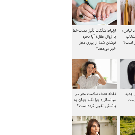
د لباس؛
ارتباط شگفت‌انگیز دست‌خط
نتخاب
با زوال عقل؛ آیا نحوه
ز است؟
نوشتن شما از پیری مغز
خبر می‌دهد؟
ز جدید
نقطه عطف سلامت مغز در
وست
میانسالی؛ چرا نگاه جهان به
یائسگی تغییر کرده است؟