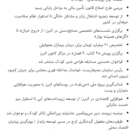
بررسی طرح اصلاح قانون تأمین مالی به مراحل پایانی رسید
از توسعه زنجیره اشتغال زنان و مشاغل خانگی تا استقرار نظام صلاحیت
حرفه‌ای در کشور
برگزاری نشست‌های تخصصی صنایع‌دستی در البرز؛ از «روح خیال» تا
«گل‌های همیشه بهار»
تخصیص ۲۰ میلیارد تومان برای درمان بیماران هموفیلی
برگزاری پویش «۴ کتاب، ۴ فصل» در مراکز کانون البرز
فراخوان نخستین مسابقه طراحی تمبر کودک منتشر شد
رئیس سازمان محیط‌زیست خواستار مداخله فوری مجلس برای جبران کمبود
نیروی انسانی شد
شتاب‌گیری پروژه ملی «جی‌نف» در روستاهای البرز با محوریت هم‌افزایی
دهیاران و پست
هم‌افزایی اقتصادی در البرز؛ از توسعه زیرساخت‌های آبی تا استقرار میز
خدمت مالیاتی
مرضیه برومند دبیر سی‌ویکمین جشنواره بین‌المللی تئاتر کودک و نوجوان شد
ظرفیت‌های مغفول گردشگری کرج در مسیر توسعه پایدار / بوم‌گردی پیشران
اقتصاد محلی