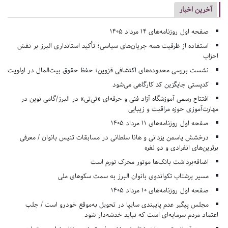
آخرین اخبار
صفحه اول روزنامه‌های 14 مرداد 1405
استفاده از ظرفیت همه جریان‌های سیاسی؛ تأکید استانداری البرز بر نقش
احزاب
نشست بررسی محدوده‌های اکتشافی قزوین؛ حفظ حقوق بیت‌المال در اولویت
کدپستی جایگزین کد کارگاهی می‌شود
افتتاح رسمی آموزشگاه آزاد فنی و حرفه‌ای «تی‌تی» در البرز/گامی نوین در
مهارت‌آموزی حوزه مراقبت و زیبایی
صفحه اول روزنامه‌های 11 مرداد 1405
درخشش یاسمن یزدانی و هانا سلطانی در مسابقات تنیس بانوان / معرفی
برترین‌های انفرادی و دو نفره
اضافه‌برداشت بانک‌ها موتور محرک تورم است
مسیر پرشتاب تکواندوی بانوان البرز به سمت سکوهای ملی
صفحه اول روزنامه‌های 10 مرداد 1405
مجلس پیگیر عدم پایبندی سایپا در تحویل به‌موقع خودرو است / جلب
اعتماد مردم سرمایه‌ای است که نباید خدشه‌دار شود