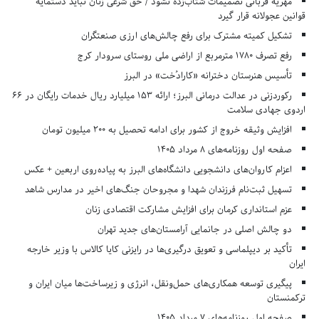
مهریه قربانی تصمیمات شتاب‌زده نشود / حق شرعی زنان نباید دستمایه
قوانین عجولانه قرار گیرد
تشکیل کمیته مشترک برای رفع چالش‌های ارزی صنعتگران
رفع تصرف ۱۷۸۰ مترمربع از اراضی ملی روستای سرودار کرج
تأسیس هنرستان دخترانه «کارادُخت» در البرز
رکوردزنی در عدالت درمانی البرز؛ ارائه ۱۵۳ میلیارد ریال خدمات رایگان در ۶۶
اردوی جهادی سلامت
افزایش وثیقه خروج از کشور برای ادامه تحصیل به ۲۰۰ میلیون تومان
صفحه اول روزنامه‌های 8 مرداد 1405
اعزام کاروان‌های دانشجویی دانشگاه‌های البرز به پیاده‌روی اربعین + عکس
تسهیل ثبت‌نام فرزندان شهدا و مجروحان جنگ‌های اخیر در مدارس شاهد
عزم استانداری کرمان برای افزایش مشارکت اقتصادی زنان
دو چالش اصلی در جانمایی آرامستان‌های جدید تهران
تأکید بر دیپلماسی و تعویق درگیری‌ها در رایزنی کایا کالاس با وزیر خارجه
ایران
پیگیری توسعه همکاری‌های حمل‌ونقل، انرژی و زیرساخت‌ها میان ایران و
ترکمنستان
صفحه اول روزنامه‌های 7 مرداد 1405