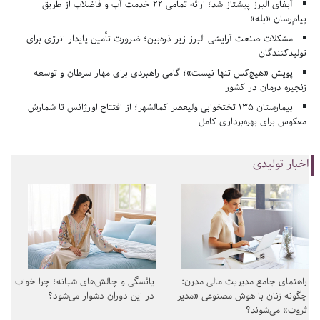
آبفای البرز پیشتاز شد؛ ارائه تمامی ۲۲ خدمت آب و فاضلاب از طریق
پیام‌رسان «بله»
مشکلات صنعت آرایشی البرز زیر ذره‌بین؛ ضرورت تأمین پایدار انرژی برای
تولیدکنندگان
پویش «هیچ‌کس تنها نیست»؛ گامی راهبردی برای مهار سرطان و توسعه
زنجیره درمان در کشور
بیمارستان ۱۳۵ تختخوابی ولیعصر کمالشهر؛ از افتتاح اورژانس تا شمارش
معکوس برای بهره‌برداری کامل
اخبار تولیدی
راهنمای جامع مدیریت مالی مدرن:
یائسگی و چالش‌های شبانه؛ چرا خواب
چگونه زنان با هوش مصنوعی «مدیر
در این دوران دشوار می‌شود؟
ثروت» می‌شوند؟