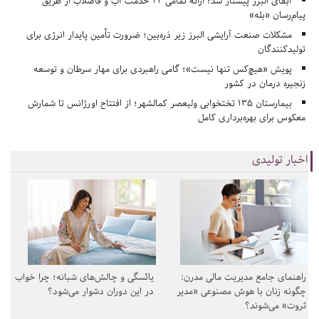
آبفای البرز پیشتاز شد؛ ارائه تمامی ۲۲ خدمت آب و فاضلاب از طریق
پیام‌رسان «بله»
مشکلات صنعت آرایشی البرز زیر ذره‌بین؛ ضرورت تأمین پایدار انرژی برای
تولیدکنندگان
پویش «هیچ‌کس تنها نیست»؛ گامی راهبردی برای مهار سرطان و توسعه
زنجیره درمان در کشور
بیمارستان ۱۳۵ تختخوابی ولیعصر کمالشهر؛ از افتتاح اورژانس تا شمارش
معکوس برای بهره‌برداری کامل
اخبار تولیدی
راهنمای جامع مدیریت مالی مدرن:
یائسگی و چالش‌های شبانه؛ چرا خواب
چگونه زنان با هوش مصنوعی «مدیر
در این دوران دشوار می‌شود؟
ثروت» می‌شوند؟