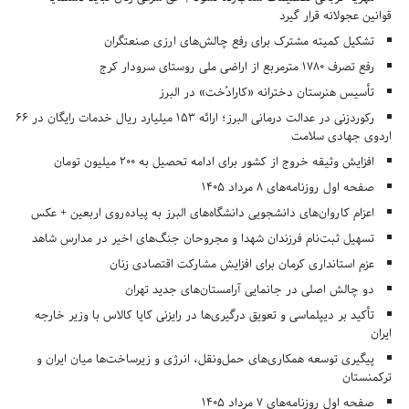
قوانین عجولانه قرار گیرد
تشکیل کمیته مشترک برای رفع چالش‌های ارزی صنعتگران
رفع تصرف ۱۷۸۰ مترمربع از اراضی ملی روستای سرودار کرج
تأسیس هنرستان دخترانه «کارادُخت» در البرز
رکوردزنی در عدالت درمانی البرز؛ ارائه ۱۵۳ میلیارد ریال خدمات رایگان در ۶۶
اردوی جهادی سلامت
افزایش وثیقه خروج از کشور برای ادامه تحصیل به ۲۰۰ میلیون تومان
صفحه اول روزنامه‌های 8 مرداد 1405
اعزام کاروان‌های دانشجویی دانشگاه‌های البرز به پیاده‌روی اربعین + عکس
تسهیل ثبت‌نام فرزندان شهدا و مجروحان جنگ‌های اخیر در مدارس شاهد
عزم استانداری کرمان برای افزایش مشارکت اقتصادی زنان
دو چالش اصلی در جانمایی آرامستان‌های جدید تهران
تأکید بر دیپلماسی و تعویق درگیری‌ها در رایزنی کایا کالاس با وزیر خارجه
ایران
پیگیری توسعه همکاری‌های حمل‌ونقل، انرژی و زیرساخت‌ها میان ایران و
ترکمنستان
صفحه اول روزنامه‌های 7 مرداد 1405