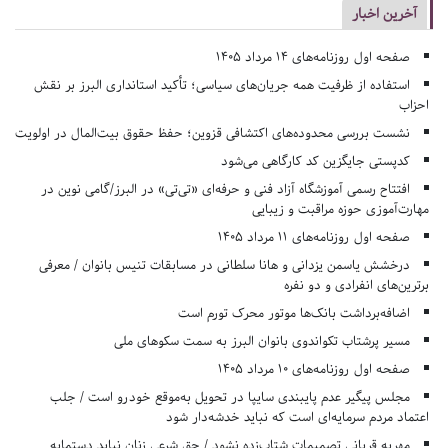
آخرین اخبار
صفحه اول روزنامه‌های 14 مرداد 1405
استفاده از ظرفیت همه جریان‌های سیاسی؛ تأکید استانداری البرز بر نقش
احزاب
نشست بررسی محدوده‌های اکتشافی قزوین؛ حفظ حقوق بیت‌المال در اولویت
کدپستی جایگزین کد کارگاهی می‌شود
افتتاح رسمی آموزشگاه آزاد فنی و حرفه‌ای «تی‌تی» در البرز/گامی نوین در
مهارت‌آموزی حوزه مراقبت و زیبایی
صفحه اول روزنامه‌های 11 مرداد 1405
درخشش یاسمن یزدانی و هانا سلطانی در مسابقات تنیس بانوان / معرفی
برترین‌های انفرادی و دو نفره
اضافه‌برداشت بانک‌ها موتور محرک تورم است
مسیر پرشتاب تکواندوی بانوان البرز به سمت سکوهای ملی
صفحه اول روزنامه‌های 10 مرداد 1405
مجلس پیگیر عدم پایبندی سایپا در تحویل به‌موقع خودرو است / جلب
اعتماد مردم سرمایه‌ای است که نباید خدشه‌دار شود
مهریه قربانی تصمیمات شتاب‌زده نشود / حق شرعی زنان نباید دستمایه