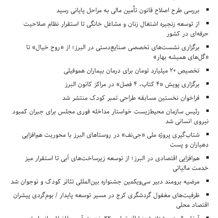
بررسی طرح اصلاح قانون تأمین مالی به مراحل پایانی رسید
از توسعه زنجیره اشتغال زنان و مشاغل خانگی تا استقرار نظام صلاحیت
حرفه‌ای در کشور
برگزاری نشست‌های تخصصی صنایع‌دستی در البرز؛ از «روح خیال» تا
«گل‌های همیشه بهار»
تخصیص ۲۰ میلیارد تومان برای درمان بیماران هموفیلی
برگزاری پویش «۴ کتاب، ۴ فصل» در مراکز کانون البرز
فراخوان نخستین مسابقه طراحی تمبر کودک منتشر شد
رئیس سازمان محیط‌زیست خواستار مداخله فوری مجلس برای جبران کمبود
نیروی انسانی شد
شتاب‌گیری پروژه ملی «جی‌نف» در روستاهای البرز با محوریت هم‌افزایی
دهیاران و پست
هم‌افزایی اقتصادی در البرز؛ از توسعه زیرساخت‌های آبی تا استقرار میز
خدمت مالیاتی
مرضیه برومند دبیر سی‌ویکمین جشنواره بین‌المللی تئاتر کودک و نوجوان شد
ظرفیت‌های مغفول گردشگری کرج در مسیر توسعه پایدار / بوم‌گردی پیشران
اقتصاد محلی